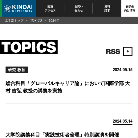
交通
お問い
資料
在学生
アクセス
合わせ
請求
向け情報
工学部トップ
TOPICS
2024年
研究 教育
2024.05.15
総合科目「グローバルキャリア論」において国際学部 大
村 吉弘 教授の講義を実施
2024.05.14
大学院講義科目「実践技術者倫理」特別講演を開催