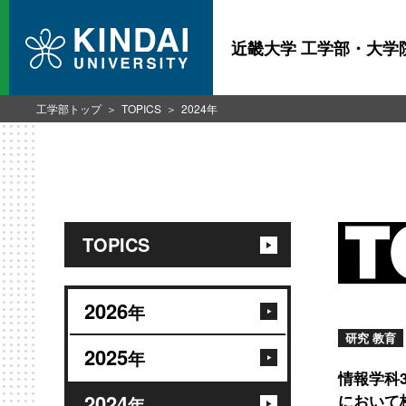
近畿大学 工学部・大学
工学部トップ
TOPICS
2024年
TOPICS
2026
年
研究 教育
2025
年
情報学科
2024
において
年