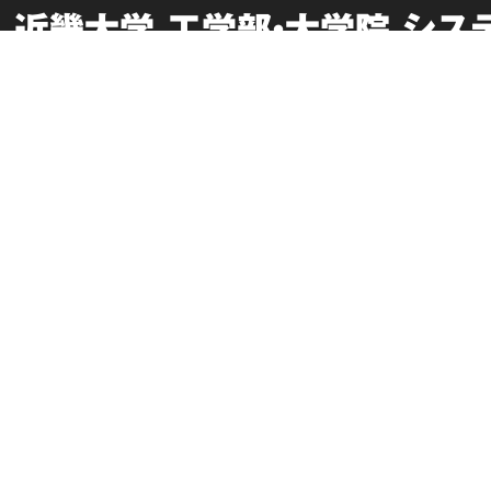
近畿大学 工学部・大学院 シ
English
採用情報
在学生向け情報
このサイトについて
卒業生向け情報
個人情報の取り扱い
交通アクセス
サイトマップ
お問い合わせ