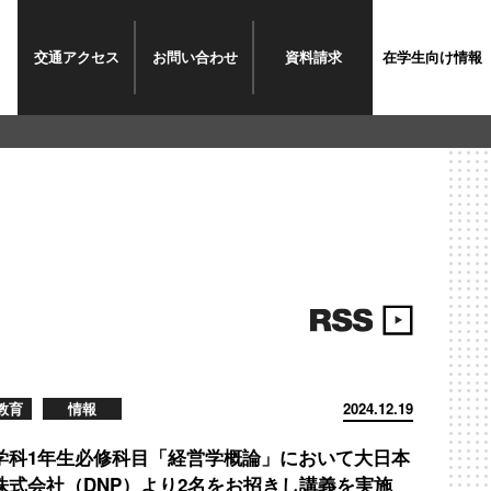
交通
アクセス
お問い
合わせ
資料
請求
在学生
向け情報
教育
情報
2024.12.19
学科1年生必修科目「経営学概論」において大日本
株式会社（DNP）より2名をお招きし講義を実施