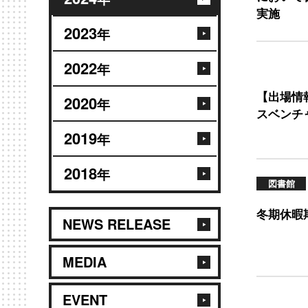
実施
2023
年
2022
年
【出場情
2020
年
スベンチ
2019
年
2018
年
図書館
冬期休暇
NEWS RELEASE
MEDIA
EVENT