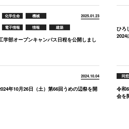
化学生命
機械
2025.01.23
電子情報
情報
建築
ひろし
202
年度工学部オープンキャンパス日程を公開しまし
2024.10.04
同窓
024年10月26日（土）第66回うめの辺祭を開
令和
会を