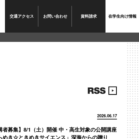
交通
アクセス
お問い
合わせ
資料
請求
在学生
向け情報
2026.06.17
講者募集】8/1（土）開催 中・高生対象の公開講座
らめき☆ときめきサイエンス」深海からの贈り