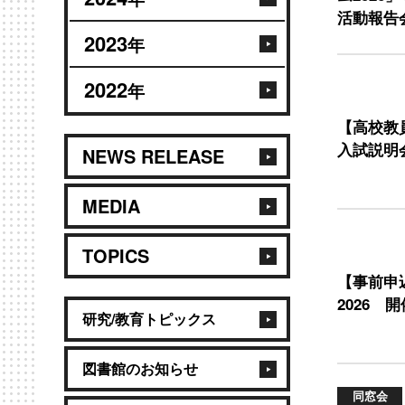
活動報告会
2023
年
2022
年
【高校教
入試説明
NEWS RELEASE
MEDIA
TOPICS
【事前申
2026 
研究/教育トピックス
図書館のお知らせ
同窓会