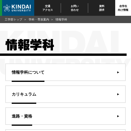
交通
お問い
資料
在学生
アクセス
合わせ
請求
向け情報
工学部トップ
学科・専攻案内
情報学科
情報学科
情報学科について
カリキュラム
進路・資格