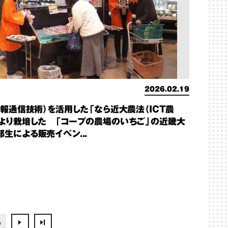
2026.02.19
情報通信技術）を活用した「なら近大農法（ICT農
により栽培した 「コープの農場のいちご」の近畿大
生による販売イベン...
5