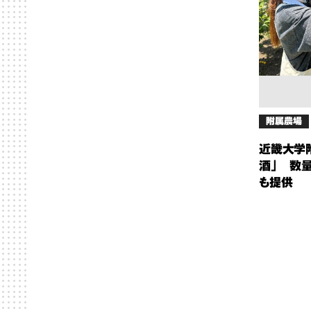
附属農場
近畿大学
酒」 数
も提供