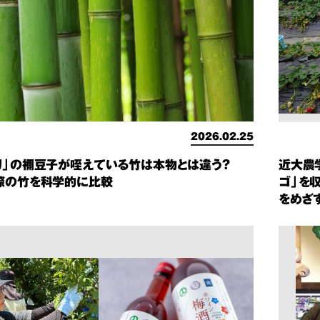
2026.02.25
刃」の禰豆子が咥えている竹は本物とは違う？
近大農
際の竹を科学的に比較
ゴ」を
をめざ