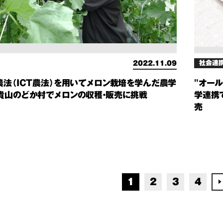
社会連
2022.11.09
農法（ICT農法）を用いてメロン栽培を学んだ農学
"オー
貴山のどか村でメロンの収穫・販売に挑戦
学連携
売
1
2
3
4