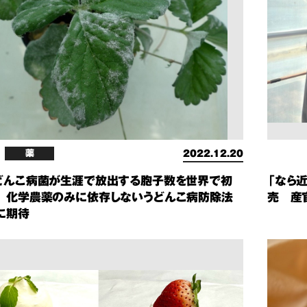
薬
2022.12.20
どんこ病菌が生涯で放出する胞子数を世界で初
「なら
 化学農薬のみに依存しないうどんこ病防除法
売 産
に期待