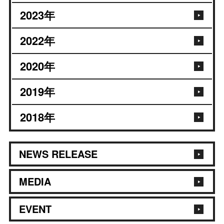
2023
年
2022
年
2020
年
2019
年
2018
年
NEWS RELEASE
MEDIA
EVENT