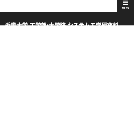
近畿大学 工学部・大学院 システム工学研究科
English
採用情報
在学生向け情報
このサイトについて
卒業生向け情報
個人情報の取り扱い
交通アクセス
サイトマップ