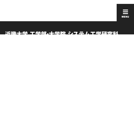
近畿大学 工学部・大学院 システム工学研究科
English
採用情報
在学生向け情報
このサイトについて
卒業生向け情報
個人情報の取り扱い