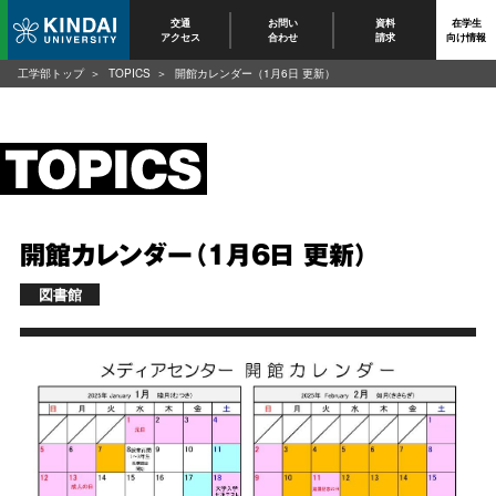
交通
お問い
資料
在学生
アクセス
合わせ
請求
向け情報
工学部トップ
TOPICS
開館カレンダー（1月6日 更新）
開館カレンダー（1月6日 更新）
図書館