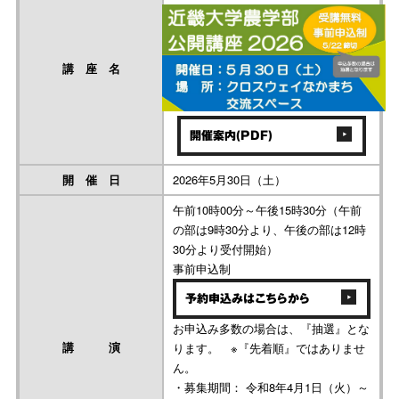
講 座 名
開催案内(PDF)
開 催 日
2026年5月30日（土）
午前10時00分～午後15時30分（午前
の部は9時30分より、午後の部は12時
30分より受付開始）
事前申込制
予約申込みはこちらから
お申込み多数の場合は、『抽選』とな
講 演
ります。 ※『先着順』ではありませ
ん。
・募集期間： 令和8年4月1日（火）～