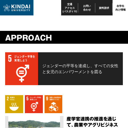
交通
お問い
在学生
アクセス
資料請求
合わせ
向け情報
(バスダイヤ)
APPROACH
ジェンダーの平等を達成し、すべての女性
と女児のエンパワーメントを図る
産学官連携の推進を通じ
て、農業やアグリビジネス