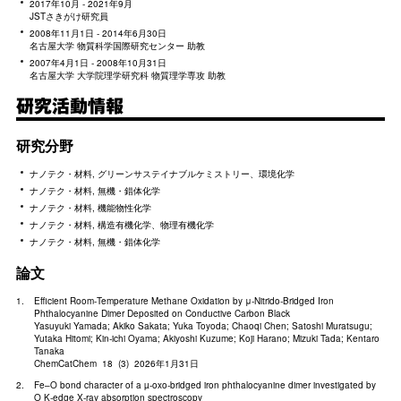
2017年10月 - 2021年9月
JSTさきがけ研究員
2008年11月1日 - 2014年6月30日
名古屋大学 物質科学国際研究センター 助教
2007年4月1日 - 2008年10月31日
名古屋大学 大学院理学研究科 物質理学専攻 助教
研究活動情報
研究分野
ナノテク・材料, グリーンサステイナブルケミストリー、環境化学
ナノテク・材料, 無機・錯体化学
ナノテク・材料, 機能物性化学
ナノテク・材料, 構造有機化学、物理有機化学
ナノテク・材料, 無機・錯体化学
論文
Efficient Room‐Temperature Methane Oxidation by μ‐Nitrido‐Bridged Iron
Phthalocyanine Dimer Deposited on Conductive Carbon Black
Yasuyuki Yamada; Akiko Sakata; Yuka Toyoda; Chaoqi Chen; Satoshi Muratsugu;
Yutaka Hitomi; Kin‐ichi Oyama; Akiyoshi Kuzume; Koji Harano; Mizuki Tada; Kentaro
Tanaka
ChemCatChem 18 (3) 2026年1月31日
Fe–O bond character of a µ-oxo-bridged iron phthalocyanine dimer investigated by
O K-edge X-ray absorption spectroscopy