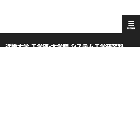
近畿大学 工学部・大学院 システム工学研究科
English
採用情報
在学生向け情報
このサイトについて