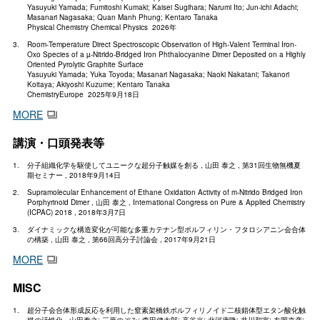
Yasuyuki Yamada; Fumitoshi Kumaki; Kaisei Sugihara; Narumi Ito; Jun-ichi Adachi;
Masanari Nagasaka; Quan Manh Phung; Kentaro Tanaka
Physical Chemistry Chemical Physics 2026年
Room‐Temperature Direct Spectroscopic Observation of High‐Valent Terminal Iron‐
Oxo Species of a µ‐Nitrido‐Bridged Iron Phthalocyanine Dimer Deposited on a Highly
Oriented Pyrolytic Graphite Surface
Yasuyuki Yamada; Yuka Toyoda; Masanari Nagasaka; Naoki Nakatani; Takanori
Koitaya; Akiyoshi Kuzume; Kentaro Tanaka
ChemistryEurope 2025年9月18日
MORE
講演・口頭発表等
分子組織化学を駆使してユニークな超分子触媒を創る , 山田 泰之 , 第31回生物無機夏
期セミナー , 2018年9月14日
Supramolecular Enhancement of Ethane Oxidation Activity of m-Nitrido Bridged Iron
Porphyrinoid Dimer , 山田 泰之 , International Congress on Pure & Applied Chemistry
(ICPAC) 2018 , 2018年3月7日
ダイナミックな構造変化が可能な多重カテナン型ポルフィリン・フタロシアニン会合体
の構築 , 山田 泰之 , 第66回高分子討論会 , 2017年9月21日
MORE
MISC
超分子会合体形成反応を利用した窒素架橋鉄ポルフィリノイド二核錯体型エタン酸化触