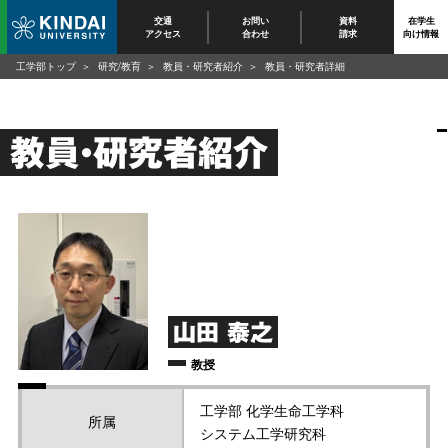
交通
お問い
資料
在学生
アクセス
合わせ
請求
向け情報
工学部トップ
研究/教育
教員・研究者紹介
教員・研究者詳細
教員・研究者紹介
山田 泰之
教授
工学部 化学生命工学科
所属
システム工学研究科