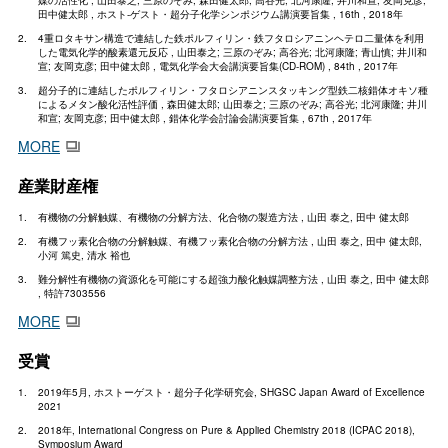
媒の活性化 , 山田泰之; 三原のぞみ; 森田健太郎; 高谷光; 北河康隆; 井川和宣; 友岡克彦;
田中健太郎 , ホスト-ゲスト・超分子化学シンポジウム講演要旨集 , 16th , 2018年
4重ロタキサン構造で連結した鉄ポルフィリン・鉄フタロシアニンヘテロ二量体を利用
した電気化学的酸素還元反応 , 山田泰之; 三原のぞみ; 高谷光; 北河康隆; 青山慎; 井川和
宣; 友岡克彦; 田中健太郎 , 電気化学会大会講演要旨集(CD-ROM) , 84th , 2017年
超分子的に連結したポルフィリン・フタロシアニンスタッキング型鉄二核錯体オキソ種
によるメタン酸化活性評価 , 森田健太郎; 山田泰之; 三原のぞみ; 高谷光; 北河康隆; 井川
和宣; 友岡克彦; 田中健太郎 , 錯体化学会討論会講演要旨集 , 67th , 2017年
MORE
産業財産権
有機物の分解触媒、有機物の分解方法、化合物の製造方法 , 山田 泰之, 田中 健太郎
有機フッ素化合物の分解触媒、有機フッ素化合物の分解方法 , 山田 泰之, 田中 健太郎,
小河 篤史, 清水 裕也
難分解性有機物の資源化を可能にする超強力酸化触媒調整方法 , 山田 泰之, 田中 健太郎
, 特許7303556
MORE
受賞
2019年5月, ホストーゲスト・超分子化学研究会, SHGSC Japan Award of Excellence
2021
2018年, International Congress on Pure & Applied Chemistry 2018 (ICPAC 2018),
Symposium Award