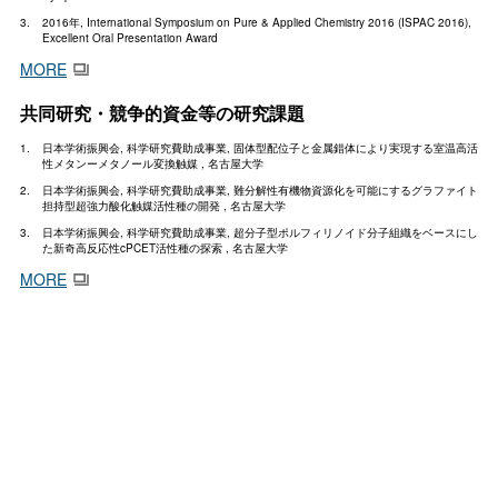
2016年, International Symposium on Pure & Applied Chemistry 2016 (ISPAC 2016),
Excellent Oral Presentation Award
MORE
共同研究・競争的資金等の研究課題
日本学術振興会, 科学研究費助成事業, 固体型配位子と金属錯体により実現する室温高活
性メタンーメタノール変換触媒 , 名古屋大学
日本学術振興会, 科学研究費助成事業, 難分解性有機物資源化を可能にするグラファイト
担持型超強力酸化触媒活性種の開発 , 名古屋大学
日本学術振興会, 科学研究費助成事業, 超分子型ポルフィリノイド分子組織をベースにし
た新奇高反応性cPCET活性種の探索 , 名古屋大学
MORE