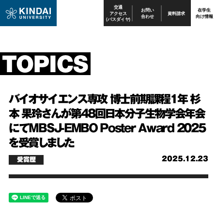
交通
お問い
在学生
アクセス
資料請求
合わせ
向け情報
(バスダイヤ)
バイオサイエンス専攻 博士前期課程1年 杉
本 果玲さんが第48回日本分子生物学会年会
にてMBSJ-EMBO Poster Award 2025
を受賞しました
2025.12.23
受賞歴