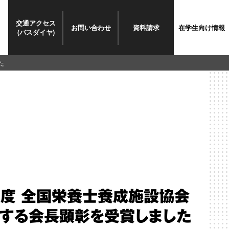
交通
アクセス
お問い
合わせ
資料請求
在学生
向け情報
(バスダイヤ)
た
年度 全国栄養士養成施設協会
する会長顕彰を受賞しました