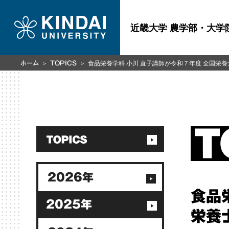
近畿大学 農学部・大学
食品栄養学科 小川 直子講師が令和７年度 全国栄
ホーム
TOPICS
2026年
食品
2025年
栄養