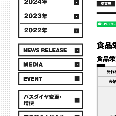
2024年
受賞歴
2023年
2022年
食品
食品栄
発行
表
バスダイヤ変更・
増便