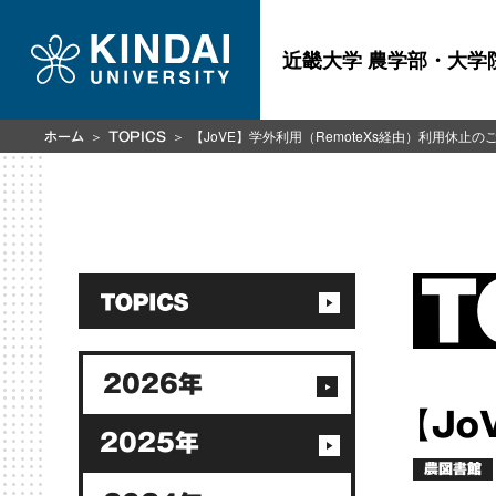
近畿大学 農学部・大学
【JoVE】学外利用（RemoteXs経由）利用休止のご案
ホーム
TOPICS
2026年
【Jo
2025年
農図書館