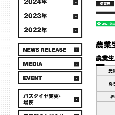
2024年
受賞歴
2023年
2022年
農業
農業生
受
発
バスダイヤ変更・
表
増便