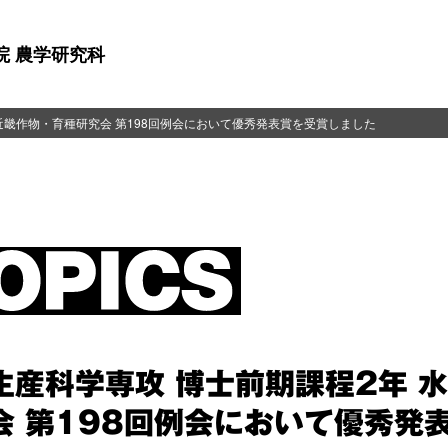
院 農学研究科
が近畿作物・育種研究会 第198回例会において優秀発表賞を受賞しました
生産科学専攻 博士前期課程2年 水
会 第198回例会において優秀発