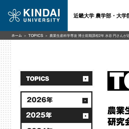
近畿大学 農学部・大学
農業生産科学専攻 博士前期課程2年 水谷 円さん
ホーム
TOPICS
2026年
農業
2025年
研究