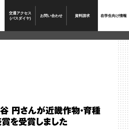
交通
アクセス
お問い
合わせ
資料請求
在学生
向け情報
(バスダイヤ)
谷 円さんが近畿作物・育種
表賞を受賞しました