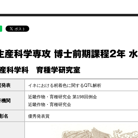
生産科学専攻 博士前期課程2年 水
産科学科 育種学研究室
賞発表
イネにおける籾着色に関するQTL解析
近畿作物・育種研究会 第198回例会
行機関
近畿作物・育種研究会
彰名
優秀発表賞