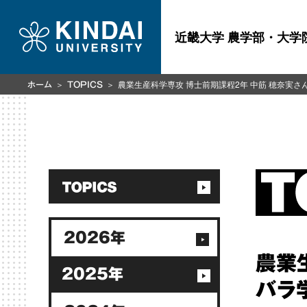
近畿大学 農学部・大学
農業生産科学専攻 博士前期課程2年 中筋 穂奈実さんが
ホーム
TOPICS
2026年
農業
2025年
バラ学