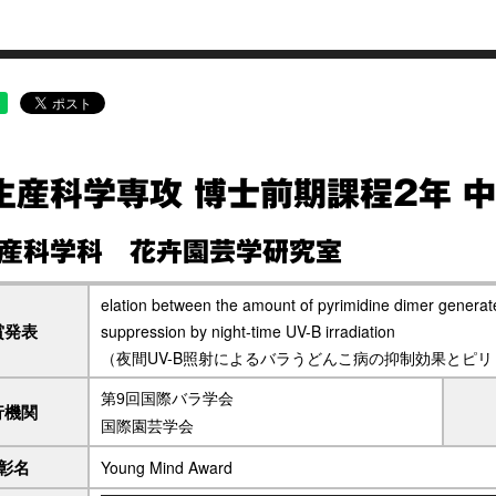
生産科学専攻 博士前期課程2年 中
産科学科 花卉園芸学研究室
elation between the amount of pyrimidine dimer generat
賞発表
suppression by night-time UV-B irradiation
（夜間UV-B照射によるバラうどんこ病の抑制効果とピ
第9回国際バラ学会
行機関
国際園芸学会
彰名
Young Mind Award