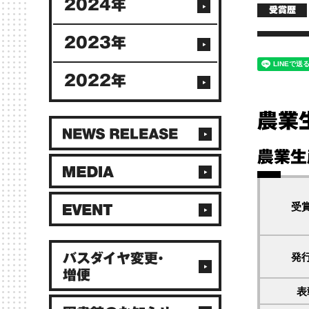
2024年
受賞歴
2023年
2022年
農業
農業生
受
発
バスダイヤ変更・
増便
表