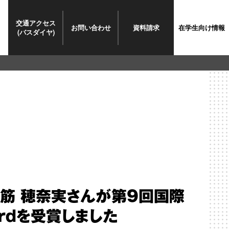
交通
アクセス
お問い
合わせ
資料請求
在学生
向け情報
(バスダイヤ)
中筋 穂奈実さんが第9回国際
ardを受賞しました