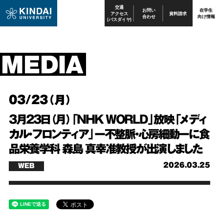
交通
お問い
在学生
アクセス
資料請求
合わせ
向け情報
(バスダイヤ)
03/23（月）
3月23日（月）「NHK WORLD」放映「メディ
カル・フロンティア」ー不整脈・心房細動ーに食
品栄養学科 森島 真幸准教授が出演しました
2026.03.25
WEB