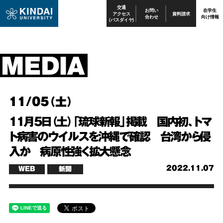
交通
お問い
在学生
アクセス
資料請求
合わせ
向け情報
(バスダイヤ)
11/05（土）
11月5日（土）「琉球新報」掲載 国内初、トマ
ト病害のウイルスを沖縄で確認 台湾から侵
入か 病原性強く拡大懸念
2022.11.07
WEB
新聞