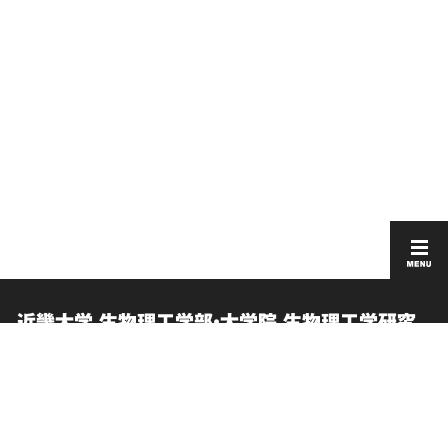
近畿大学 生物理工学部・大学院 生物理工学研究
科