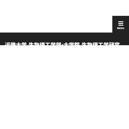
近畿大学 生物理工学部・大学院 生物理工学研究
科