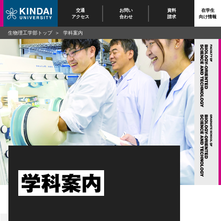
交通
お問い
資料
在学生
アクセス
合わせ
請求
向け情報
生物理工学部トップ
学科案内
学科案内