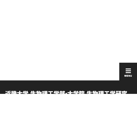
近畿大学 生物理工学部・大学院 生物理工学研究
科