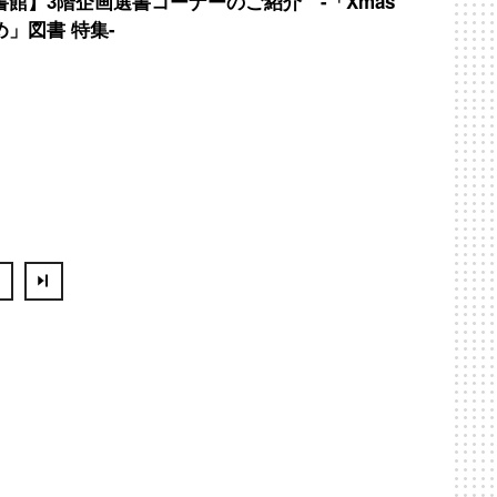
書館】3階企画選書コーナーのご紹介 -「Xmas
め」図書 特集-