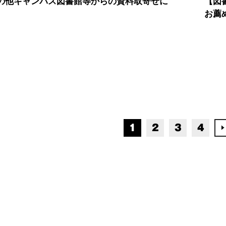
の他キャンパス図書館等からの資料取寄せに
【図
お薦
1
2
3
4