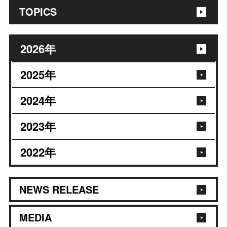
TOPICS
2026
年
2025
年
2024
年
2023
年
2022
年
NEWS RELEASE
MEDIA