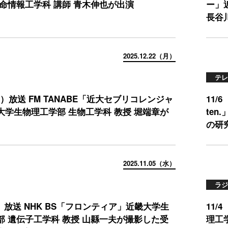
生命情報工学科 講師 青木伸也が出演
ー」
長谷
2025.12.22（月）
テレ
（月）放送 FM TANABE「近大セブリコレンジャ
11
大学生物理工学部 生物工学科 教授 堀端章が
te
の研
2025.11.05（水）
ラジ
水）放送 NHK BS「フロンティア」近畿大学生
11
部 遺伝子工学科 教授 山縣一夫が撮影した受
理工