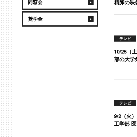
同窓会
精卵の映
奨学金
テレビ
10/25
部の大学
テレビ
9/2（
工学部 