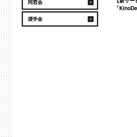
【新サー
同窓会
「Kino
奨学金