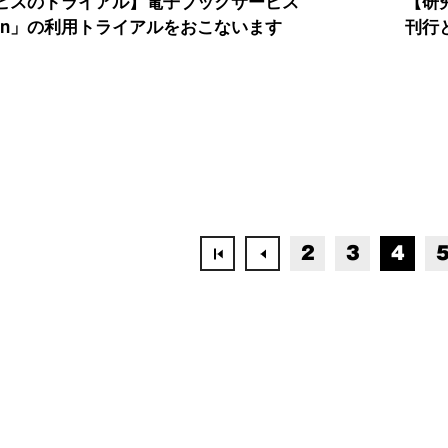
ビスのトライアル】電子ブックサービス
【研
Den」の利用トライアルをおこないます
刊行
2
3
4