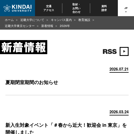
取材・
交通
資料
お問い
JP
アクセス
請求
合わせ
ホーム
近畿大学について
キャンパス案内
教育施設
近畿大学東京センター
新着情報
2026年
2026.07.21
夏期閉室期間のお知らせ
2026.03.24
新入生対象イベント「＃春から近大！歓迎会 in 東京」を
開催しました