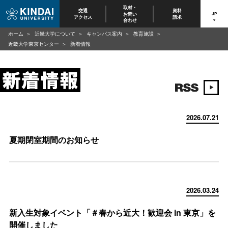
取材・
交通
資料
お問い
JP
アクセス
請求
合わせ
ホーム
近畿大学について
キャンパス案内
教育施設
近畿大学東京センター
新着情報
2026.07.21
夏期閉室期間のお知らせ
2026.03.24
新入生対象イベント「＃春から近大！歓迎会 in 東京」を
開催しました