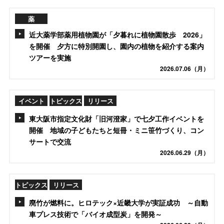
薬
近大薬学部薬用植物園が「夕暮れに植物園散歩 2026」
を開催 夕方に特別開園し、園内の植物を紹介する案内
ツアーを実施
2026.07.06（月）
イベント
トピックス
リリース
東大阪市指定文化財「旧河澄家」で七夕工作イベントを
開催 地域の子どもたちと短冊・ミニ笹竹づくり、コン
サートで交流
2026.06.29（月）
トピックス
リリース
廃竹が燃料に。ヒロテック×近畿大学が実証成功 ～自動
車プレス技術で「バイオ成型炭」を開発～