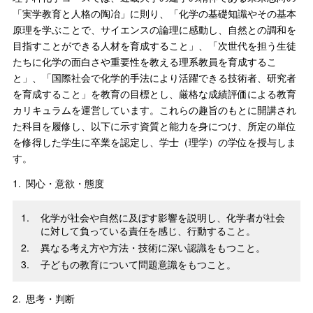
「実学教育と人格の陶冶」に則り、「化学の基礎知識やその基本
原理を学ぶことで、サイエンスの論理に感動し、自然との調和を
目指すことができる人材を育成すること」、「次世代を担う生徒
たちに化学の面白さや重要性を教える理系教員を育成するこ
と」、「国際社会で化学的手法により活躍できる技術者、研究者
を育成すること」を教育の目標とし、厳格な成績評価による教育
カリキュラムを運営しています。これらの趣旨のもとに開講され
た科目を履修し、以下に示す資質と能力を身につけ、所定の単位
を修得した学生に卒業を認定し、学士（理学）の学位を授与しま
す。
1.
関心・意欲・態度
化学が社会や自然に及ぼす影響を説明し、化学者が社会
に対して負っている責任を感じ、行動すること。
異なる考え方や方法・技術に深い認識をもつこと。
子どもの教育について問題意識をもつこと。
2.
思考・判断