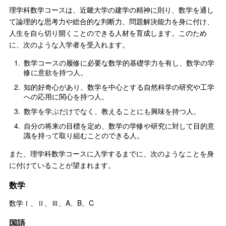
理学科数学コースは、近畿大学の建学の精神に則り、数学を通し
て論理的な思考力や総合的な判断力、問題解決能力を身に付け、
人生を自ら切り開くことのできる人材を育成します。このため
に、次のような入学者を受入れます。
1.
数学コースの履修に必要な数学的基礎学力を有し、数学の学
修に意欲を持つ人。
2.
知的好奇心があり、数学を中心とする自然科学の研究や工学
への応用に関心を持つ人。
3.
数学を学ぶだけでなく、教えることにも興味を持つ人。
4.
自分の将来の目標を定め、数学の学修や研究に対して目的意
識を持って取り組むことのできる人。
また、理学科数学コースに入学するまでに、次のようなことを身
に付けていることが望まれます。
数学
数学Ⅰ、Ⅱ、Ⅲ、A、B、C
国語