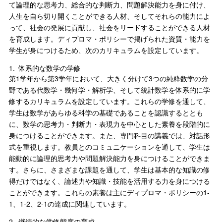
て論理的な思考力、総合的な判断力、問題解決能力を身に付け、
人生を自ら切り開くことができる人材、そしてそれらの能力によ
って、社会の発展に貢献し、社会をリードすることができる人材
を育成します。ディプロマ・ポリシーで掲げられた資質・能力を
学生が身につけるため、次のカリキュラムを設定しています。
1.
体系的な数学の学修
第1学年から第3学年において、大きく分けて3つの純粋数学の分
野である代数学・幾何学・解析学、そして統計数学を体系的に学
修するカリキュラムを設定しています。これらの学修を通して、
学生は数学があらゆる科学の基礎であることを認識するととも
に、数学の思考力・判断力・表現力を中心とした素養を段階的に
身につけることができます。また、専門科目の講義では、対話形
式を重視します。教員とのコミュニケーションを通して、学生は
能動的に論理的思考力や問題解決能力を身につけることができま
す。さらに、さまざまな課題を通して、学生は基本的な知識の修
得だけではなく、論述力や知識・技能を活用する力を身につける
ことができます。これらの素養は主にディプロマ・ポリシーの1-
1、1-2、2-1の達成に関連しています。
2.
継続的な学修態度の育成