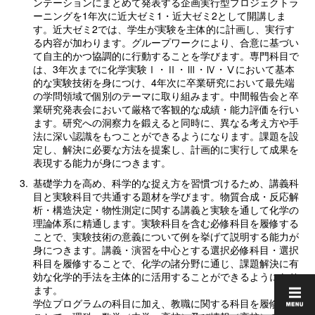
ンテーションにまとめて発表する企画実行型プロジェクトラ
ーニングを1年次に近大ゼミ1・近大ゼミ2として開講しま
す。近大ゼミ2では、学生が実験を主体的に計画し、実行す
る内容が加わります。グループワークにより、合意に基づい
て自主的かつ協調的に行動することを学びます。専門科目で
は、3年次までに化学実験Ⅰ・Ⅱ・Ⅲ・Ⅳ・Ⅴにおいて基本
的な実験技術を身につけ、4年次に卒業研究において最先端
の学問領域で個別のテーマに取り組みます。中間報告会と卒
業研究発表会において厳格で客観的な成績・能力評価を行い
ます。研究への洞察力を鍛えると同時に、異なる考え方や手
法に深い認識をもつことができるようになります。課題を設
定し、解決に必要な方法を提案し、計画的に実行して成果を
表現する能力が身につきます。
3.
基礎学力を高め、科学的な捉え方を習慣づけるため、講義科
目と実験科目で共通する題材を学びます。物質合成・反応解
析・構造決定・物性測定に関する講義と実験を通して化学の
理論体系に精通します。実験科目を含む必修科目を履修する
ことで、実験技術の意義について例を挙げて説明する能力が
身につきます。講義・演習を中心とする選択必修科目・選択
科目を履修することで、化学の諸分野に通じ、課題解決に有
効な化学的手法を主体的に活用することができるようになり
ます。
学位プログラムの科目に加え、教職に関する科目を履修する