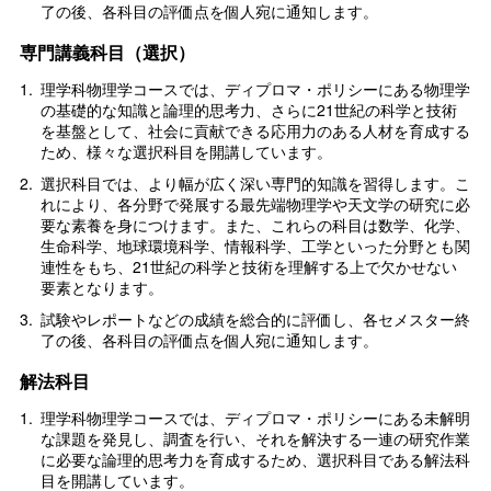
了の後、各科目の評価点を個人宛に通知します。
専門講義科目（選択）
1.
理学科物理学コースでは、ディプロマ・ポリシーにある物理学
の基礎的な知識と論理的思考力、さらに21世紀の科学と技術
を基盤として、社会に貢献できる応用力のある人材を育成する
ため、様々な選択科目を開講しています。
2.
選択科目では、より幅が広く深い専門的知識を習得します。こ
れにより、各分野で発展する最先端物理学や天文学の研究に必
要な素養を身につけます。また、これらの科目は数学、化学、
生命科学、地球環境科学、情報科学、工学といった分野とも関
連性をもち、21世紀の科学と技術を理解する上で欠かせない
要素となります。
3.
試験やレポートなどの成績を総合的に評価し、各セメスター終
了の後、各科目の評価点を個人宛に通知します。
解法科目
1.
理学科物理学コースでは、ディプロマ・ポリシーにある未解明
な課題を発見し、調査を行い、それを解決する一連の研究作業
に必要な論理的思考力を育成するため、選択科目である解法科
目を開講しています。