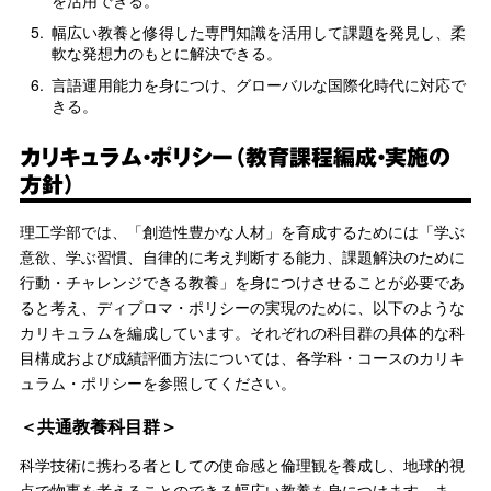
を活用できる。
5.
幅広い教養と修得した専門知識を活用して課題を発見し、柔
軟な発想力のもとに解決できる。
6.
言語運用能力を身につけ、グローバルな国際化時代に対応で
きる。
カリキュラム・ポリシー（教育課程編成・実施の
方針）
理工学部では、「創造性豊かな人材」を育成するためには「学ぶ
意欲、学ぶ習慣、自律的に考え判断する能力、課題解決のために
行動・チャレンジできる教養」を身につけさせることが必要であ
ると考え、ディプロマ・ポリシーの実現のために、以下のような
カリキュラムを編成しています。それぞれの科目群の具体的な科
目構成および成績評価方法については、各学科・コースのカリキ
ュラム・ポリシーを参照してください。
＜共通教養科目群＞
科学技術に携わる者としての使命感と倫理観を養成し、地球的視
点で物事を考えることのできる幅広い教養を身につけます。ま