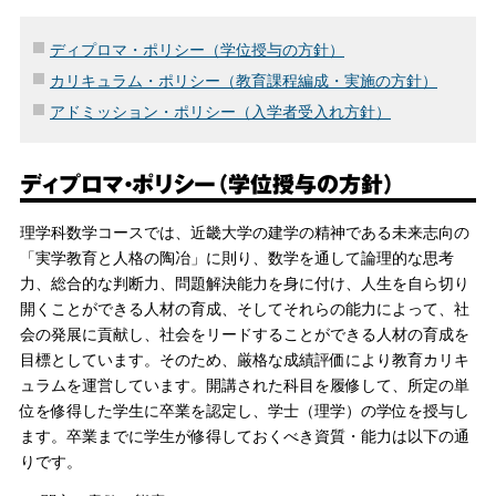
ディプロマ・ポリシー（学位授与の方針）
カリキュラム・ポリシー（教育課程編成・実施の方針）
アドミッション・ポリシー（入学者受入れ方針）
ディプロマ・ポリシー（学位授与の方針）
理学科数学コースでは、近畿大学の建学の精神である未来志向の
「実学教育と人格の陶冶」に則り、数学を通して論理的な思考
力、総合的な判断力、問題解決能力を身に付け、人生を自ら切り
開くことができる人材の育成、そしてそれらの能力によって、社
会の発展に貢献し、社会をリードすることができる人材の育成を
目標としています。そのため、厳格な成績評価により教育カリキ
ュラムを運営しています。開講された科目を履修して、所定の単
位を修得した学生に卒業を認定し、学士（理学）の学位を授与し
ます。卒業までに学生が修得しておくべき資質・能力は以下の通
りです。