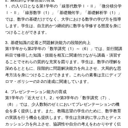
1．の入り口となる第1学年の「線形代数学Ⅰ・Ⅱ」「微分積分学
Ⅰ・Ⅱ」「線形数学（1）」「基礎幾何学」「基礎解析学（1）」
では、数学の基礎だけでなく、大学における数学の学び方を指導
します。学生は、自主的かつ継続的に数学を学修する態度を身に
つけることができます。
3.
基礎知識の定着と問題解決能力の段階的向上
第1学年から第2学年の「数学講究（1）～（6）」では、並行開講
科目で修得した知識・技能を相互に関連付けながら講義・演習す
ることでそれらの質的な充実を図ります。学生は、数学の理解を
深めるとともに、段階的に問題解決能力を向上させ、大局的な思
考方法を身につけることができます。これらの素養は主にディプ
ロマ・ポリシーの2-2の達成に関連しています。
4.
プレゼンテーション能力の育成
第1学年の「近大ゼミ1、2」や第3学年の「数学講究（7）、
（8）」では、少人数制のゼミにおいてプレゼンテーションの機
会を多く提供します。また、教職志望の学生のために、数学教育
の実践を行う機会も提供します。学生は主体的に学ぶ力とディス
カッション力を向上させ、協調性や自分の考えをわかりやすく伝