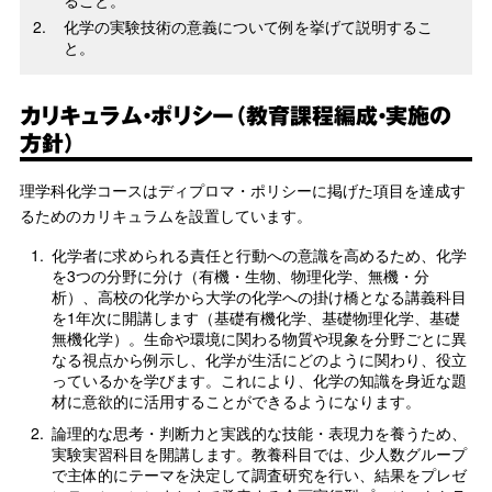
ること。
化学の実験技術の意義について例を挙げて説明するこ
と。
カリキュラム・ポリシー（教育課程編成・実施の
方針）
理学科化学コースはディプロマ・ポリシーに掲げた項目を達成す
るためのカリキュラムを設置しています。
1.
化学者に求められる責任と行動への意識を高めるため、化学
を3つの分野に分け（有機・生物、物理化学、無機・分
析）、高校の化学から大学の化学への掛け橋となる講義科目
を1年次に開講します（基礎有機化学、基礎物理化学、基礎
無機化学）。生命や環境に関わる物質や現象を分野ごとに異
なる視点から例示し、化学が生活にどのように関わり、役立
っているかを学びます。これにより、化学の知識を身近な題
材に意欲的に活用することができるようになります。
2.
論理的な思考・判断力と実践的な技能・表現力を養うため、
実験実習科目を開講します。教養科目では、少人数グループ
で主体的にテーマを決定して調査研究を行い、結果をプレゼ