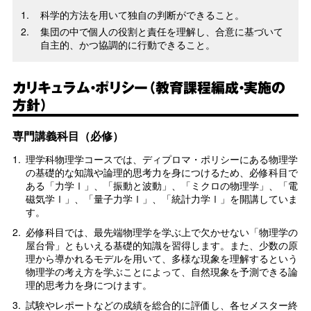
科学的方法を用いて独自の判断ができること。
集団の中で個人の役割と責任を理解し、合意に基づいて
自主的、かつ協調的に行動できること。
カリキュラム・ポリシー（教育課程編成・実施の
方針）
専門講義科目（必修）
1.
理学科物理学コースでは、ディプロマ・ポリシーにある物理学
の基礎的な知識や論理的思考力を身につけるため、必修科目で
ある「力学Ⅰ」、「振動と波動」、「ミクロの物理学」、「電
磁気学Ⅰ」、「量子力学Ⅰ」、「統計力学Ⅰ」を開講していま
す。
2.
必修科目では、最先端物理学を学ぶ上で欠かせない「物理学の
屋台骨」ともいえる基礎的知識を習得します。また、少数の原
理から導かれるモデルを用いて、多様な現象を理解するという
物理学の考え方を学ぶことによって、自然現象を予測できる論
理的思考力を身につけます。
3.
試験やレポートなどの成績を総合的に評価し、各セメスター終