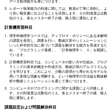
データ処理能力を身につけます。
3.
レポート執筆能力の到達に関しては、教員が丁寧に添削し、よ
り良い報告書に仕上げることを目指します。その到達度は点数
化のうえ、各セメスター終了の後、個人宛に通知します。
計算機実習科目
1.
理学科物理学コースでは、ディプロマ・ポリシーにある未解明
の課題を発見し、調査を行い、数値計算やシミュレーションと
いった科学的方法に基づいて課題を解決する能力を育成するた
め、「プログラミング基礎」、「計算物理学Ⅰ、Ⅱ」を開講し
ています。
2.
計算機実習科目では、コンピュータの使い方や仕組み、プログ
ラミングの基本的概念や作成方法、数値計算のアルゴリズムな
どを学びます。これにより、少数の原理から導かれるモデルを
用いて多様な現象を理解する、という物理学の方法論を数値解
析や数値シミュレーションを通じて身につけます。
3.
コンピュータやプログラミングに関する課題により評価しま
す。その到達度は点数化のうえ、各セメスター終了の後、個人
宛に通知します。
課題設定および問題解決科目