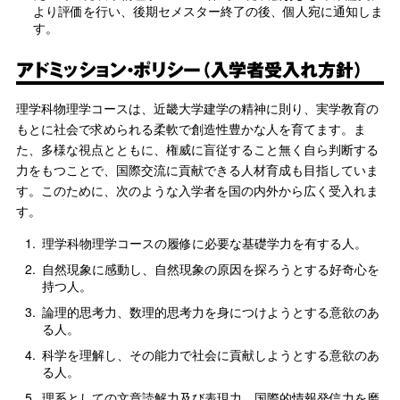
より評価を行い、後期セメスター終了の後、個人宛に通知しま
す。
アドミッション・ポリシー（入学者受入れ方針）
理学科物理学コースは、近畿大学建学の精神に則り、実学教育の
もとに社会で求められる柔軟で創造性豊かな人を育てます。ま
た、多様な視点とともに、権威に盲従すること無く自ら判断する
力をもつことで、国際交流に貢献できる人材育成も目指していま
す。このために、次のような入学者を国の内外から広く受入れま
す。
1.
理学科物理学コースの履修に必要な基礎学力を有する人。
2.
自然現象に感動し、自然現象の原因を探ろうとする好奇心を
持つ人。
3.
論理的思考力、数理的思考力を身につけようとする意欲のあ
る人。
4.
科学を理解し、その能力で社会に貢献しようとする意欲のあ
る人。
5.
理系としての文章読解力及び表現力、国際的情報発信力を磨