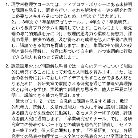
1.
理学科物理学コースでは、ディプロマ・ポリシーにある未解明
な課題を発見し、調査を行い、それを解決する一連の研究作業
に必要なスキルを身につけるため、1年次で「近大ゼミ1、
2」、3年次で「卒業研究ゼミナール」、4年次で「卒業研究」
という教育プログラムを開講しています。これらにより、最先
端の専門的知識を身につけ、数理的思考力や柔軟な発想力、課
題の背景、解決の過程、及び得られた成果を他人に平易に説明
し、議論できる能力を育成します。また、集団の中で個人の役
割と責任を理解し、合意に基づいて自主的、かつ協調的に行動
できる能力も合わせて育成します。
2.
課題設定および問題解決科目では、自らのテーマについて能動
的に研究することによって知性と人間性を育みます。また、社
会の各分野において新しいアイデアを出すことができる人材と
なるために、各研究室で展開される研究を通じて創造や真理探
求とは何かを学び、実践的で創造的な思考力、他人に平易に説
明し、議論できる能力を育成します。
「近大ゼミ1、2」では、自発的に課題を発見する能力、数理
的思考力、読解力、文章作成能力、他人に平易に説明し議論で
きる能力などを総合的に勘案し、各セメスター終了の後、評価
点を個人宛に通知します。「卒業研究ゼミナール」では、各研
究室での発表やレポートなどの成績を総合的に評価し、セメス
ター終了の後、個人宛に通知します。「卒業研究」では、各研
究室での発表や物理学コース全体での発表会および卒業論文に