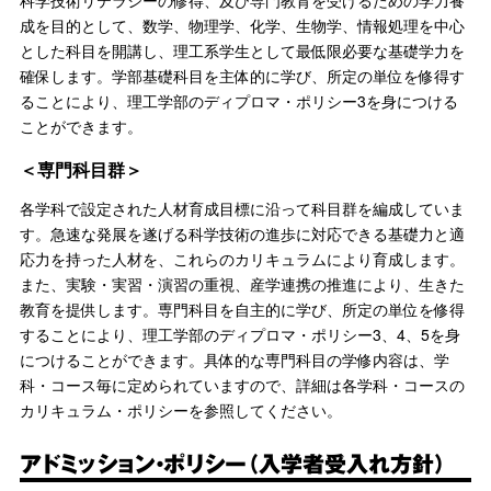
科学技術リテラシーの修得、及び専門教育を受けるための学力養
成を目的として、数学、物理学、化学、生物学、情報処理を中心
とした科目を開講し、理工系学生として最低限必要な基礎学力を
確保します。学部基礎科目を主体的に学び、所定の単位を修得す
ることにより、理工学部のディプロマ・ポリシー3を身につける
ことができます。
＜専門科目群＞
各学科で設定された人材育成目標に沿って科目群を編成していま
す。急速な発展を遂げる科学技術の進歩に対応できる基礎力と適
応力を持った人材を、これらのカリキュラムにより育成します。
また、実験・実習・演習の重視、産学連携の推進により、生きた
教育を提供します。専門科目を自主的に学び、所定の単位を修得
することにより、理工学部のディプロマ・ポリシー3、4、5を身
につけることができます。具体的な専門科目の学修内容は、学
科・コース毎に定められていますので、詳細は各学科・コースの
カリキュラム・ポリシーを参照してください。
アドミッション・ポリシー（入学者受入れ方針）