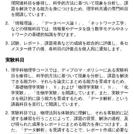
理関連科目を修得し、科学的方法に基づいて現象を分析し、課
題を解決できる能力を身につけるため、理学科共通の専門科目
を開講しています。
2.
「情報理論」、「データベース論Ⅰ」、「ネットワーク工学」
などの情報科目では、情報量やデータを扱う数学モデルやネッ
トワークの基礎的知識を学びます。
3.
試験、レポート、課題発表などの成績を総合的に評価し、各セ
メスター終了の後、各科目の評価点を個人宛に通知します。
実験科目
1.
理学科物理学コースでは、ディプロマ・ポリシーにある実験科
目を修得し、科学的方法に基づいて現象を分析し、課題を解決
できる能力や、それらを論文にまとめる能力を育成するため、
「基礎物理学実験Ⅰ、Ⅱ」および「物理学実験Ⅰ、Ⅱ」、「化
学実験」、「生物学実験」を開講しています。また、実験デー
タを統計的に扱う能力を育成するため、「データ解析」という
講義科目を並行して開講しています。
2.
実験科目では、物理法則を体験的に理解し、それを客観的に記
述する練習を行うことによって、課題の背景、解決の過程、及
び得られた成果をレポートにまとめる能力を身につけます。ま
た、「データ解析」を受講することで、レポート作成に必要な