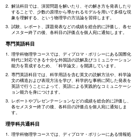
2.
解法科目では、演習問題を解いたり、その解き方を発表したり
することで、少数の原理から導かれるモデルを用いて多様な現
象を理解する、という物理学の方法論を習得します。
3.
試験、レポート、課題発表などの成績を総合的に評価し、各セ
メスター終了の後、各科目の評価点を個人宛に通知します。
専門英語科目
1.
理学科物理学コースでは、ディプロマ・ポリシーにある国際化
時代に対応できる十分な外国語の読解及びコミュニケーション
能力を育成するため、「科学論文」を開講しています。
2.
専門英語科目では、科学用語を含む英文の読解方法や、科学論
文の構造および表現方法を学び、科学的な事柄に関した発表を
英語で行うことによって、英語による実践的なコミュニケーシ
ョン能力を身につけます。
3.
レポートやプレゼンテーションなどの成績を総合的に評価し、
各セメスター終了の後、各科目の評価点を個人宛に通知しま
す。
理学科共通科目
1.
理学科物理学コースでは、ディプロマ・ポリシーにある情報処