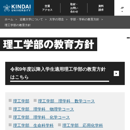
取材・
交通
資料
お問い
JP
アクセス
請求
合わせ
ホーム
近畿大学について
大学の理念
学部・学科の教育方針
理工学部の教育方針
理工学部の教育方針
令和9年度以降入学生適用理工学部の教育方針
はこちら
理工学部
理工学部 理学科 数学コース
理工学部 理学科 物理学コース
理工学部 理学科 化学コース
理工学部 生命科学科
理工学部 応用化学科