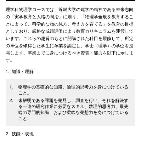
理学科物理学コースでは、近畿大学の建学の精神である未来志向
の「実学教育と人格の陶冶」に則り、「物理学全般を教育するこ
とによって、科学的な物の見方、考え方を育てる」を教育の目標
としており、厳格な成績評価により教育カリキュラムを運営して
います。これらの趣旨のもとに開講された科目を履修して、所定
の単位を修得した学生に卒業を認定し、学士（理学）の学位を授
与します。卒業までに身につけるべき資質・能力を以下に示しま
す。
1.
知識・理解
物理学の基礎的な知識、論理的思考力を身につけている
こと。
未解明である課題を発見し、調査を行い、それを解決す
る一連の研究作業に必要なスキル、数理的思考力、最先
端の専門的知識、および柔軟な発想力を身につけている
こと。
2.
技能・表現