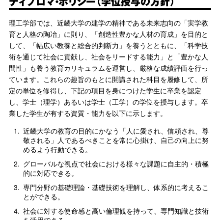
ディプロマ・ポリシー（学位授与の方針）
理工学部では、近畿大学の建学の精神である未来志向の「実学教
育と人格の陶冶」に則り、「創造性豊かな人材の育成」を目的と
して、「幅広い教養と総合的判断力」を養うとともに、「科学技
術を通じて社会に貢献し、社会をリードする能力」と「豊かな人
間性」も養う教育カリキュラムを運営し、厳格な成績評価を行っ
ています。これらの趣旨のもとに開講された科目を履修して、所
定の単位を修得し、下記の項目を身につけた学生に卒業を認定
し、学士（理学）あるいは学士（工学）の学位を授与します。卒
業した学生が有する資質・能力を以下に示します。
1.
近畿大学の教育の目的にかなう「人に愛され、信頼され、尊
敬される」人であるべきことを常に心掛け、自己の向上に努
めるよう行動できる。
2.
グローバルな視点で社会における様々な課題に自主的・積極
的に対応できる。
3.
専門分野の基礎理論・基礎技術を理解し、体系的に考えるこ
とができる。
4.
社会に対する使命感と高い倫理観を持って、専門知識と技術