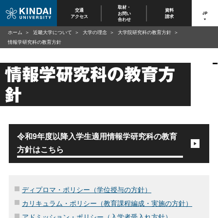
取材・
交通
資料
お問い
JP
アクセス
請求
合わせ
ホーム
近畿大学について
大学の理念
大学院研究科の教育方針
情報学研究科の教育方針
情報学研究科の教育方
針
令和9年度以降入学生適用情報学研究科の教育
方針はこちら
ディプロマ・ポリシー（学位授与の方針）
カリキュラム・ポリシー（教育課程編成・実施の方針）
アドミッション・ポリシー（入学者受入れ方針）