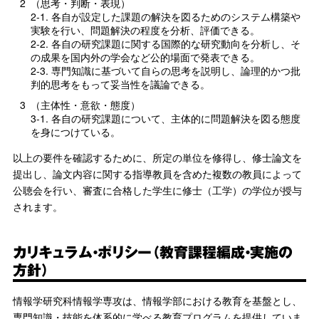
2
（思考・判断・表現）
2-1. 各自が設定した課題の解決を図るためのシステム構築や
実験を行い、問題解決の程度を分析、評価できる。
2-2. 各自の研究課題に関する国際的な研究動向を分析し、そ
の成果を国内外の学会など公的場面で発表できる。
2-3. 専門知識に基づいて自らの思考を説明し、論理的かつ批
判的思考をもって妥当性を議論できる。
3
（主体性・意欲・態度）
3-1. 各自の研究課題について、主体的に問題解決を図る態度
を身につけている。
以上の要件を確認するために、所定の単位を修得し、修士論文を
提出し、論文内容に関する指導教員を含めた複数の教員によって
公聴会を行い、審査に合格した学生に修士（工学）の学位が授与
されます。
カリキュラム・ポリシー（教育課程編成・実施の
方針）
情報学研究科情報学専攻は、情報学部における教育を基盤とし、
専門知識・技能を体系的に学べる教育プログラムを提供していま