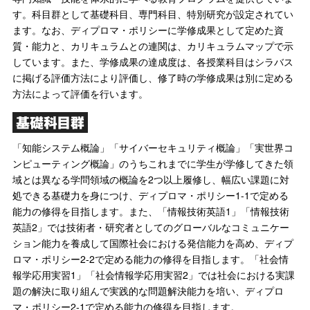
す。科目群として基礎科目、専門科目、特別研究が設定されてい
ます。なお、ディプロマ・ポリシーに学修成果として定めた資
質・能力と、カリキュラムとの連関は、カリキュラムマップで示
しています。また、学修成果の達成度は、各授業科目はシラバス
に掲げる評価方法により評価し、修了時の学修成果は別に定める
方法によって評価を行います。
基礎科目群
「知能システム概論」「サイバーセキュリティ概論」「実世界コ
ンピューティング概論」のうちこれまでに学生が学修してきた領
域とは異なる学問領域の概論を2つ以上履修し、幅広い課題に対
処できる基礎力を身につけ、ディプロマ・ポリシー1-1で定める
能力の修得を目指します。また、「情報技術英語1」「情報技術
英語2」では技術者・研究者としてのグローバルなコミュニケー
ション能力を養成して国際社会における発信能力を高め、ディプ
ロマ・ポリシー2-2で定める能力の修得を目指します。「社会情
報学応用実習1」「社会情報学応用実習2」では社会における実課
題の解決に取り組んで実践的な問題解決能力を培い、ディプロ
マ・ポリシー2-1で定める能力の修得を目指します。