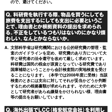
ので、避けてください。
Q. 科研費を執行する際、物品を買うにしても
旅費を支出するにしても支出に必要というこ
とで、理由書とか根拠資料の提出を求められ
る。不正をしているつもりはないのにかなり煩
わしい。なんとかならないか。
A.
文部科学省は研究機関における公的研究費の管理・監
査のガイドラインを定め、研究費のあり方について大
学と研究者の法令遵守を改めて厳しく求めています。
科研費は国民の税金が原資となっている研究費であり
国庫補助ということから会計検査院の実地検査を受け
ることになります。（本学では2008年度に受検）当該
検査のときには支出に対してそれが妥当かどうか判断
するための根拠書類が求められます。そのために大学
として研究者があらぬ嫌疑をかけられない様、理由書
等の提出をお願いしています。
Q. 海外出張でLCC（格安航空会社）を利用し