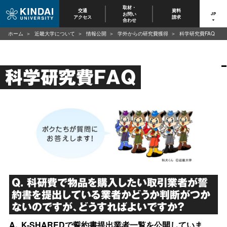
取材・
交通
資料
お問い
JP
アクセス
請求
合わせ
ホーム
近畿大学について
情報公開
学外からの研究費獲得
科学研究費FAQ
科学研究費FAQ
Q. 科研費で物品を購入したい取引業者が誓
約書を提出している業者かどうか判断がつか
ないのですが、どうすればよいですか？
A.
K-SHAREDで誓約書提出業者一覧を公開していま