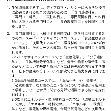
1.
生物環境化学科では、ディプロマ・ポリシーにある学位授与
に必要とされる能力の獲得のために、「専門基礎科目」、
「専門コア科目」、「実験科目」、「専門展開科目」の科目
群に大別される専門科目と、「共通教養科目」を段階的に学
修します。
2.
「専門展開科目」へ移行する段階では、本学科に設置する3
つのコース―「バイオサイエンスコース」、「食品生物資源
コース」、「次世代エネルギー・環境材料コース」のいずれ
かに所属し、そのコースの趣旨に沿った専門展開科目を履修
します。
2-1バイオサイエンスコースでは「生物化学」、「分子遺伝
学」、「生体機能分子化学」など、分子生物学や遺伝学、医
薬品などについて基礎と応用さらには最先端の内容まで学修
し、ヒトの健康を分子レベルで解決できる能力を身に付けま
す。
2-2食品生物資源コースでは、「食品化学」や「栄養学」、
「公衆衛生学」など食の安全・安心について基礎から応用ま
で学修し、ヒトと食品に関する分野で活躍できる能力を身に
付けます。
2-3次世代エネルギー・環境材料コースでは、｢環境エネルギ
ー化学｣、「エネルギー材料化学」、「エネルギー・環境工
学」など、蓄電池や燃料電池、金属空気電池などの次世代エ