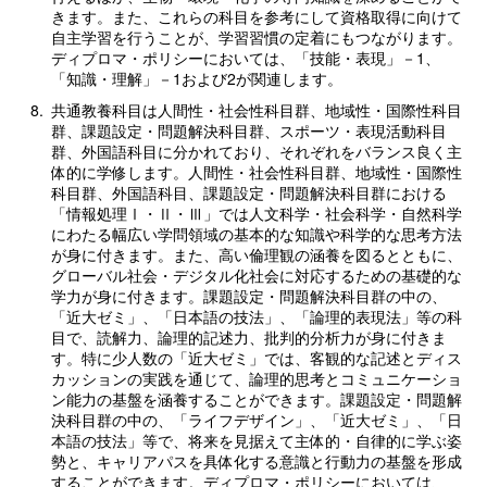
きます。また、これらの科目を参考にして資格取得に向けて
自主学習を行うことが、学習習慣の定着にもつながります。
ディプロマ・ポリシーにおいては、「技能・表現」－1、
「知識・理解」－1および2が関連します。
8.
共通教養科目は人間性・社会性科目群、地域性・国際性科目
群、課題設定・問題解決科目群、スポーツ・表現活動科目
群、外国語科目に分かれており、それぞれをバランス良く主
体的に学修します。人間性・社会性科目群、地域性・国際性
科目群、外国語科目、課題設定・問題解決科目群における
「情報処理Ⅰ・Ⅱ・Ⅲ」では人文科学・社会科学・自然科学
にわたる幅広い学問領域の基本的な知識や科学的な思考方法
が身に付きます。また、高い倫理観の涵養を図るとともに、
グローバル社会・デジタル化社会に対応するための基礎的な
学力が身に付きます。課題設定・問題解決科目群の中の、
「近大ゼミ」、「日本語の技法」、「論理的表現法」等の科
目で、読解力、論理的記述力、批判的分析力が身に付きま
す。特に少人数の「近大ゼミ」では、客観的な記述とディス
カッションの実践を通じて、論理的思考とコミュニケーショ
ン能力の基盤を涵養することができます。課題設定・問題解
決科目群の中の、「ライフデザイン」、「近大ゼミ」、「日
本語の技法」等で、将来を見据えて主体的・自律的に学ぶ姿
勢と、キャリアパスを具体化する意識と行動力の基盤を形成
することができます。ディプロマ・ポリシーにおいては、