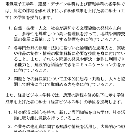
電気電子工学科、建築・デザイン学科および情報学科の各学科で
は、所定の課程を修め以下に示す学修成果を上げた者に学士（工
学）の学位を授与します。
1.
自然・技術・人文・社会が調和する文理協働の発想を志向
し、多様性を尊重しつつ高い倫理観を持って、地域や国際交
流の発展に貢献しようとする態度を身に付けていること。
2.
各専門分野の原理・法則に基づいた論理的な思考力と、実験
や作品の制作・情報の収集解析に必要な技能を身に付けてい
ること。また、それらを問題の発見や解決・創作に利用でき
る能力と、建設的な議論ができるコミュニケーション力を身
に付けていること。
3.
問題とその解決策について主体的に思考・判断し、人々と協
調して解決に向けて取組める力を身に付けていること。
また、経営ビジネス学科では、所定の課程を修め以下に示す学修
成果を上げた者に学士（経営ビジネス学）の学位を授与します。
1.
社会経済に関心を持ち、新しい専門知識を自ら学び、社会活
動に取り組む意欲を持っていること。
2.
企業その他組織に関する知識や情報を活用し、大局的かつ戦
略的な思考ができること。