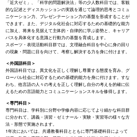
「近大ゼミ」、「科学的問題解決法」等の少人数科目では、客観
的な記述とディスカッションの実践を通じて論理的思考とコミュ
ニケーション力、プレゼンテーション力の基盤を形成することが
できます。また、デジタル化社会に対応するための基礎的な能力
に加え、将来を見据えて主体的・自律的に学ぶ姿勢と、キャリア
パスを具体化する意識と行動力の基盤を育成します。
スポーツ・表現活動科目群では、文理融合科目を中心に身の回り
の現象・問題に目を向けて、考察し解決する力を身に付けます。
＜外国語科目＞
外国語科目では、異文化を正しく理解し尊重する態度を育み、グ
ローバル社会に対応するための基礎的能力を身に付けます。すな
わち、他言語の人々の考えを正しく理解し自分の考えを的確に伝
えるための言語能力とコミュニケーションスキルを修得します。
＜専門科目＞
専門科目は、学科別に分野や学修内容に応じてより細かな科目群
に分かれて、講義・演習・ゼミナール・実験・実習等の様々な方
法・形態で実施されます。
1年次においては、共通教養科目とともに専門基礎科目によって