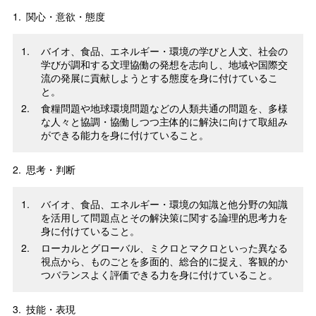
1.
関心・意欲・態度
バイオ、食品、エネルギー・環境の学びと人文、社会の
学びが調和する文理協働の発想を志向し、地域や国際交
流の発展に貢献しようとする態度を身に付けているこ
と。
食糧問題や地球環境問題などの人類共通の問題を、多様
な人々と協調・協働しつつ主体的に解決に向けて取組み
ができる能力を身に付けていること。
2.
思考・判断
バイオ、食品、エネルギー・環境の知識と他分野の知識
を活用して問題点とその解決策に関する論理的思考力を
身に付けていること。
ローカルとグローバル、ミクロとマクロといった異なる
視点から、ものごとを多面的、総合的に捉え、客観的か
つバランスよく評価できる力を身に付けていること。
3.
技能・表現