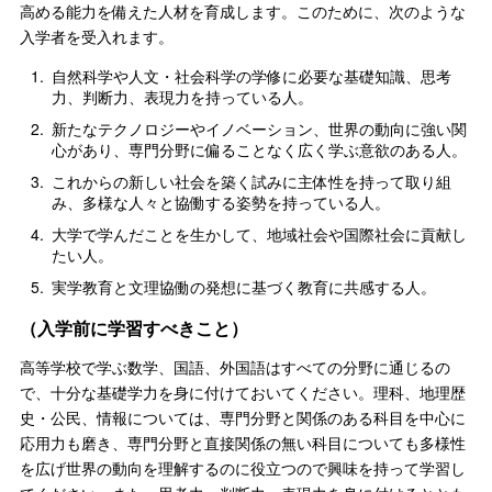
高める能力を備えた人材を育成します。このために、次のような
入学者を受入れます。
1.
自然科学や人文・社会科学の学修に必要な基礎知識、思考
力、判断力、表現力を持っている人。
2.
新たなテクノロジーやイノベーション、世界の動向に強い関
心があり、専門分野に偏ることなく広く学ぶ意欲のある人。
3.
これからの新しい社会を築く試みに主体性を持って取り組
み、多様な人々と協働する姿勢を持っている人。
4.
大学で学んだことを生かして、地域社会や国際社会に貢献し
たい人。
5.
実学教育と文理協働の発想に基づく教育に共感する人。
（入学前に学習すべきこと）
高等学校で学ぶ数学、国語、外国語はすべての分野に通じるの
で、十分な基礎学力を身に付けておいてください。理科、地理歴
史・公民、情報については、専門分野と関係のある科目を中心に
応用力も磨き、専門分野と直接関係の無い科目についても多様性
を広げ世界の動向を理解するのに役立つので興味を持って学習し