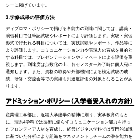
シーに掲げています。
3.学修成果の評価方法
ディプロマ・ポリシーで掲げる各能力の到達に関しては、講義・
演習科目では筆記試験やレポートにより評価します。実験・実習
形式で行われる科目については、実技試験やレポート、作品等に
より評価します。コミュニケーション力や表現力の育成を目的と
する科目では、プレゼンテーションやディベートによる評価を重
視します。到達度は点数化の上、各セメスター終了時に個人宛に
通知します。また、資格の取得や外部機関による検定試験の成
績、研修・交流会等での実績も到達度評価の対象となることがあ
ります。
アドミッション・ポリシー（入学者受入れの方針）
産業理工学部は、近畿大学建学の精神に則り、実学教育のもと
に、理系4学科では技術に偏らずコミュニケーション能力を持っ
たフロンティア人材を育成し、経営ビジネス学科では専門的知識
に基づいた分析により組織をマネジメントしチームの潜在能力を