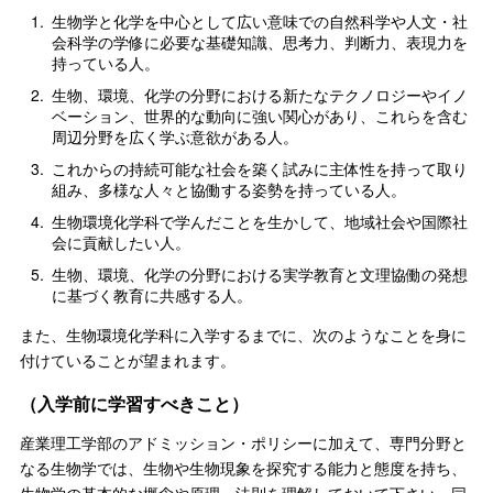
1.
生物学と化学を中心として広い意味での自然科学や人文・社
会科学の学修に必要な基礎知識、思考力、判断力、表現力を
持っている人。
2.
生物、環境、化学の分野における新たなテクノロジーやイノ
ベーション、世界的な動向に強い関心があり、これらを含む
周辺分野を広く学ぶ意欲がある人。
3.
これからの持続可能な社会を築く試みに主体性を持って取り
組み、多様な人々と協働する姿勢を持っている人。
4.
生物環境化学科で学んだことを生かして、地域社会や国際社
会に貢献したい人。
5.
生物、環境、化学の分野における実学教育と文理協働の発想
に基づく教育に共感する人。
また、生物環境化学科に入学するまでに、次のようなことを身に
付けていることが望まれます。
（入学前に学習すべきこと）
産業理工学部のアドミッション・ポリシーに加えて、専門分野と
なる生物学では、生物や生物現象を探究する能力と態度を持ち、