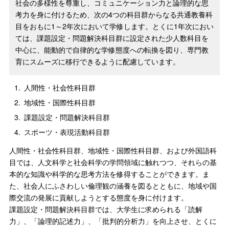
社会の多様性を尊重し、コミュニケーション力と論理的な思
考力を身に付けるため、次の4つの科目群からなる共通教養科
目をおもに1～2年次において学修します。とくに1年次におい
ては、課題設定・問題解決科目群に設定された少人数科目を
中心に、能動的で自律的な学修態度への転換を図り、専門教
育にスムーズに移行できるように配慮しています。
1.
人間性・社会性科目群
2.
地域性・国際性科目群
3.
課題設定・問題解決科目群
4.
スポーツ・表現活動科目群
人間性・社会性科目群、地域性・国際性科目群、および外国語科
目では、人文科学と社会科学の学問領域に触れつつ、それらの基
本的な知識や科学的な思考方法を修得することができます。ま
た、社会人にふさわしい倫理観の涵養を図るとともに、地域や国
際交流の発展に貢献しようとする態度を身に付けます。
課題設定・問題解決科目群では、大学生に求められる「読解
力」、「論理的記述力」、「批判的分析力」を向上させ、とくに