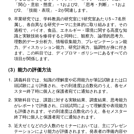
「関心・意欲・態度」－1および2、「思考・判断」－1およ
び2、「技能・表現」－2が関連します。
9.
卒業研究では、学科教員の研究室に1研究室あたり5～7名所
属し、各自異なる研究テーマに主体的に取り組みます。その
過程で、バイオ、食品、エネルギー・環境に関する高度な知
識と実験技術を修得すると同時に、観察力、論理的思考力、
理数的データ分析力、情報収集能力、プレゼンテーション能
力、ディスカッション能力、研究計画力、協調性が身に付き
ます。この科目では、ディプロマ・ポリシーにあるすべての
項目が関係します。
（3）能力の評価方法
1.
講義科目では、知識の理解度や応用能力が筆記試験または口
頭試験により評価され、その到達度は点数化のうえ、各セメ
スター終了時に個人と保護者宛てに通知されます。
2.
実験科目では、課題に対する実験結果、調査結果、思考能力
がレポートで評価され、口頭試問によって理解度や表現能力
も評価されます。その到達度は点数化のうえ、各セメスター
終了時に個人と保護者宛てに通知されます。
3.
近大ゼミなどの少人数のセミナーにおいては、主にプレゼン
テーションにより能力が評価されます。発表者の準備内容や