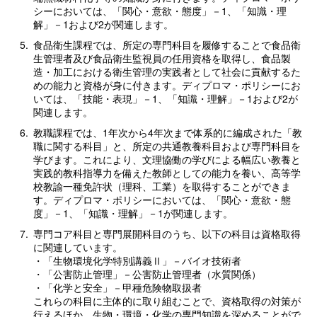
シーにおいては、「関心・意欲・態度」－1、「知識・理
解」－1および2が関連します。
5.
食品衛生課程では、所定の専門科目を履修することで食品衛
生管理者及び食品衛生監視員の任用資格を取得し、食品製
造・加工における衛生管理の実践者として社会に貢献するた
めの能力と資格が身に付きます。ディプロマ・ポリシーにお
いては、「技能・表現」－1、「知識・理解」－1および2が
関連します。
6.
教職課程では、1年次から4年次まで体系的に編成された「教
職に関する科目」と、所定の共通教養科目および専門科目を
学びます。これにより、文理協働の学びによる幅広い教養と
実践的教科指導力を備えた教師としての能力を養い、高等学
校教諭一種免許状（理科、工業）を取得することができま
す。ディプロマ・ポリシーにおいては、「関心・意欲・態
度」－1、「知識・理解」－1が関連します。
7.
専門コア科目と専門展開科目のうち、以下の科目は資格取得
に関連しています。
・「生物環境化学特別講義Ⅱ」－バイオ技術者
・「公害防止管理」－公害防止管理者（水質関係）
・「化学と安全」－甲種危険物取扱者
これらの科目に主体的に取り組むことで、資格取得の対策が
行えるほか、生物・環境・化学の専門知識を深めることがで