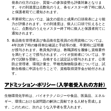
発表の仕方のほか、質疑への参加姿勢も評価対象となりま
す。その到達度は点数化のうえ、各セメスター終了時に個人
と保護者宛てに通知されます。
4.
卒業研究においては、論文の提出と成果の口頭発表により能
力が評価されます。その到達度は、個人に口頭で伝えるとと
もに、点数化のうえセメスター終了時に個人と保護者宛てに
通知されます。
5.
食品衛生管理者及び食品衛生監視員の任用資格については、
4年次終了時の修得単位確認と手続等の後、卒業時に証明書
が授与されます。教員免許状は、教職課程を履修し資格要件
を満たすことで授与されます。バイオ技術者については、学
内で試験を受験し、合格すると認定証が授与されます。公害
防止管理者、環境計量士、甲種危険物取扱者については、試
験合格後に申請を行うことで、資格取得奨学金が給付されま
す。
アドミッション・ポリシー（入学者受入れの方針）
生物環境化学科は、バイオテクノロジーや食品、医薬品、エネル
ギー、環境における諸問題の解決に貢献できる人材を育成しま
す。このために、次のような入学者を受入れます。