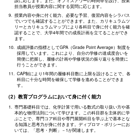
談に応じます。また、オフィスアワーの時間帯を設け、授業
担当教員が授業内容に関する質問に応じます。
9.
授業内容や身に付く能力、必要な予習、復習内容をシラバス
でいつでも確認することができます。また、カリキュラムツ
リーとカリキュラムマップにより各科目で身に付く能力を確
認することで、大学4年間での成長計画を立てることができ
ます。
10.
成績評価の指標としてGPA（Grade Point Average）制度を
採用しています。これにより、自分の学修の達成度合いを
簡便に把握し、履修の計画や学修状況の振り返りを簡便に
行うことができます。
11.
CAP制により1年間の履修科目数に上限を設けることで、各
科目に十分な時間を確保して学修を進めることができま
す。
（2）教育プログラムにおいて身に付く能力
1.
専門基礎科目では、化学計算で用いる数式の取り扱い方や基
本的な物理法則について学びます。この科目群を主体的に学
ぶことで、専門コア科目や専門展開科目を学ぶ上で基本とな
る知識と思考力が身に付きます。ディプロマ・ポリシーにお
いては、「思考・判断」－1が関連します。