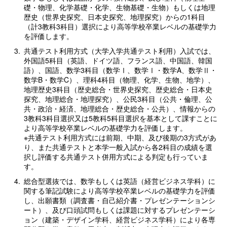
礎・物理、化学基礎・化学、生物基礎・生物）もしくは地理
歴史（世界史探究、日本史探究、地理探究）からの1科目
（計3教科3科目）選択により高等学校卒業レベルの基礎学力
を評価します。
3.
共通テスト利用方式（大学入学共通テスト利用）入試では、
外国語5科目（英語、ドイツ語、フランス語、中国語、韓国
語）、国語、数学3科目（数学Ⅰ、数学Ⅰ・数学A、数学Ⅱ・
数学B・数学C）、理科4科目（物理、化学、生物、地学）、
地理歴史3科目（歴史総合・世界史探究、歴史総合・日本史
探究、地理総合・地理探究）、公民3科目（公共・倫理、公
共・政治・経済、地理総合・歴史総合・公共）、情報からの
3教科3科目選択又は5教科5科目選択を基本として課すことに
より高等学校卒業レベルの基礎学力を評価します。
※共通テスト利用方式には前期、中期、及び後期の3方式があ
り、また共通テストと本学一般入試から各2科目の成績を選
択し評価する共通テスト併用方式による判定も行っていま
す。
4.
総合型選抜では、数学もしくは英語（経営ビジネス学科）に
関する筆記試験により高等学校卒業レベルの基礎学力を評価
し、出願書類（調査書・自己紹介書・プレゼンテーションシ
ート）、及び口頭試問もしくは課題に対するプレゼンテーシ
ョン（建築・デザイン学科、経営ビジネス学科）により各専