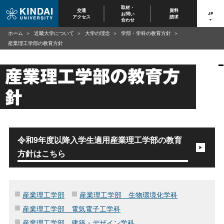
取材・
交通
資料
お問い
JP
アクセス
請求
合わせ
ホーム
近畿大学について
大学の理念
学部・学科の教育方針
産業理工学部の教育方針
産業理工学部の教育方
針
令和9年度以降入学生適用産業理工学部の教育
方針はこちら
産業理工学部
産業理工学部 生物環境化学科
産業理工学部 電気電子工学科
産業理工学部 建築・デザイン学科