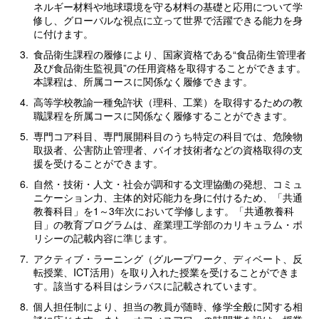
ネルギー材料や地球環境を守る材料の基礎と応用について学
修し、グローバルな視点に立って世界で活躍できる能力を身
に付けます。
3.
食品衛生課程の履修により、国家資格である“食品衛生管理者
及び食品衛生監視員”の任用資格を取得することができます。
本課程は、所属コースに関係なく履修できます。
4.
高等学校教諭一種免許状（理科、工業）を取得するための教
職課程を所属コースに関係なく履修することができます。
5.
専門コア科目、専門展開科目のうち特定の科目では、危険物
取扱者、公害防止管理者、バイオ技術者などの資格取得の支
援を受けることができます。
6.
自然・技術・人文・社会が調和する文理協働の発想、コミュ
ニケーション力、主体的対応能力を身に付けるため、「共通
教養科目」を1～3年次において学修します。「共通教養科
目」の教育プログラムは、産業理工学部のカリキュラム・ポ
リシーの記載内容に準じます。
7.
アクティブ・ラーニング（グループワーク、ディベート、反
転授業、ICT活用）を取り入れた授業を受けることができま
す。該当する科目はシラバスに記載されています。
8.
個人担任制により、担当の教員が随時、修学全般に関する相