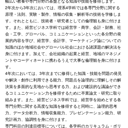
幅広い教養や専門分野の基盤となる知識や技能を修得します。
2年次から3年次においては、理系4学科では各専門分野に関する
原理・法則、実験・製作、情報の収集・解析等の技術を学修しま
す。それとともに、技術者・研究者としての倫理観も身に付けま
す。また、経営ビジネス学科では経営学・商学、会計・財務、社
会・工学、グローバル、コミュニケーションといった各分野の発
展的内容を学び、経営学、会計学、マーケティング論についての
知識のほか地域社会やグローバル社会における諸課題の解決法を
身に付けます。加えて、会社組織の起業と経営、地域のマネジメ
ントやコーディネートに携わるうえで大事な倫理観を身に付けま
す。
4年次においては、3年次までに修得した知識・技能を問題の発見
や解決・創作に利用できる能力、問題点を論理的に理解しその解
決策を多面的な見地から思考する力、および建設的な議論ができ
るコミュニケーション力を修得するために卒業論文・研究に取り
組みます。また、経営ビジネス学科では、経営学を始めとする各
専門分野に関する高度な知識を修得すると同時に、論理的思考
力、データ分析力、情報収集能力、プレゼンテーション能力、研
究計画力、協調性を身に付けます。
専門科目の到達目標等については、各学科のカリキュラム・ポリ