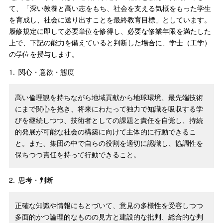
て、「深い教養と高い志をもち、社会を支える気概をもった学生
を育成し、社会に送り出すことを最終教育目標」としています。
履修規定に即して必要単位を修得し、必要な修業年限を満たした
上で、下記の能力を備えていると判断した場合に、学士（工学）
の学位を授与します。
1.
関心・意欲・態度
高い倫理観を持ちながら地域貢献から地球環境、最先端技術
にまで関心を抱き、将来にわたって独力で知識を吸収する学
びを継続しつつ、技術者としての課題と責任を自覚し、持続
的発展が可能な社会の構築に向けて主体的に行動できるこ
と。また、集団の中で自らの役割を適切に認識し、協調性を
保ちつつ責任を持って行動できること。
2.
思考・判断
正確な知識や情報にもとづいて、意見の多様性を受容しつつ
多面的かつ論理的なものの見方と建設的な批判、総合的な判