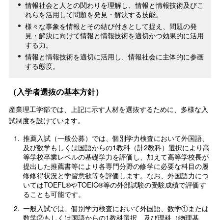
情報社会と人との関わりを理解し、情報と情報技術及びこ
れらを活用して問題を発見・解決する技能。
様々な事象を情報とその結び付きとして捉え、問題の発
見・解決に向けて情報と情報技術を適切かつ効果的に活用
する力。
情報と情報技術を適切に活用し、情報社会に主体的に参画
する態度。
（入学者選抜の基本方針）
産業理工学部では、上記に示す人材を選抜するために、多様な入
試制度を設けています。
1.
推薦入試（一般公募）では、個別学力検査において外国語、
及び数学もしくは国語からの1教科（計2教科）選択により高
等学校卒業レベルの基礎学力を評価し、加えて高等学校長が
提出した推薦書等により各専門分野の修学に必要な科目の履
修修得状況と学習意欲等を評価します。なお、外国語力につ
いてはTOEFL®やTOEIC®等の外部試験の受験成績で評価す
ることも可能です。
2.
一般入試では、個別学力検査において外国語、数学①または
数学②もしくは国語からの1教科選択、及び理科（物理基