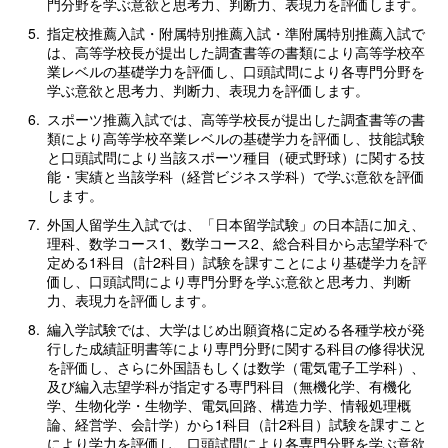
門分野を学ぶ意欲と思考力、判断力、表現力を評価します。
5.
指定校推薦入試・附属特別推薦入試・準附属特別推薦入試で
は、高等学校長が提出した調査書等の書類により高等学校卒
業レベルの基礎学力を評価し、口頭試問により各専門分野を
学ぶ意欲と思考力、判断力、表現力を評価します。
6.
スポーツ推薦入試では、高等学校長が提出した調査書等の書
類により高等学校卒業レベルの基礎学力を評価し、技能試験
と口頭試問により当該スポーツ種目（硬式野球）に関する技
能・実績と当該学科（経営ビジネス学科）で学ぶ意欲を評価
します。
7.
外国人留学生入試では、「日本留学試験」の日本語に加え、
理科、数学コース1、数学コース2、総合科目から志望学科で
定める1科目（計2科目）試験を課すことにより基礎学力を評
価し、口頭試問により専門分野を学ぶ意欲と思考力、判断
力、表現力を評価します。
8.
編入学試験では、大学はじめ出願資格に定める各種学校が発
行した成績証明書等により専門分野に関する科目の修得状況
を評価し、さらに外国語もしくは数学（電気電子工学科）、
及び編入志望学科が指定する専門科目（無機化学、有機化
学、生物化学・生物学、電気回路、構造力学、情報処理概
論、経営学、会計学）から1科目（計2科目）試験を課すこと
により学力を評価し、口頭試問により各専門分野を学ぶ意欲