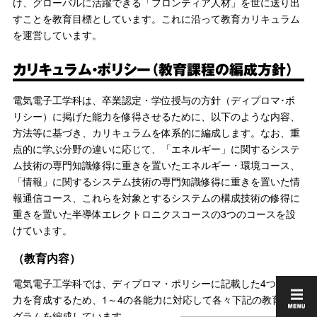
け、グローバルに活躍できる「フロンティア人材」を世に送り出
すことを教育目標としています。これに沿って教育カリキュラム
を運営しています。
カリキュラム・ポリシー（教育課程の編成方針）
電気電子工学科は、卒業認定・学位授与の方針（ディプロマ･ポ
リシー）に掲げた能力を修得させるために、以下のような内容、
方法等に基づき、カリキュラムを体系的に編成します。なお、重
点的に学ぶ分野の違いに応じて、「エネルギー」に関するシステ
ム技術の専門知識修得に重きを置いたエネルギー・環境コース、
「情報」に関するシステム技術の専門知識修得に重きを置いた情
報通信コース、これらを対象とするシステムの構成技術の修得に
重きを置いた半導体エレクトロニクスコースの3つのコースを設
けています。
（教育内容）
電気電子工学科では、ディプロマ・ポリシーに記載した4つの能
力を育成するため、1～4の各能力に対応して各々下記の教育プロ
グラムを編成しています。