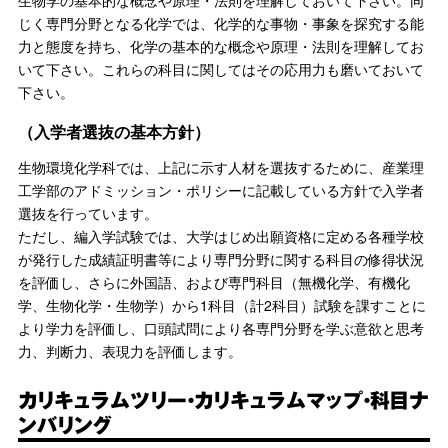
生物学の基本的な概念や原理・法則を理解しておいて下さい。同
じく専門分野となる化学では、化学的な事物・事象を探究する能
力と態度を持ち、化学の基本的な概念や原理・法則を理解してお
いて下さい。これらの科目に関してはその応用力も磨いておいて
下さい。
（入学者選抜の基本方針）
生物環境化学科では、上記に示す人材を選抜するために、産業理
工学部のアドミッション・ポリシーに記載している方針で入学者
選抜を行っています。
ただし、編入学試験では、大学はじめ出願資格に定める各種学校
が発行した成績証明書等により専門分野に関する科目の修得状況
を評価し、さらに外国語、および専門科目（無機化学、有機化
学、生物化学・生物学）から1科目（計2科目）試験を課すことに
より学力を評価し、口頭試問により各専門分野を学ぶ意欲と思考
力、判断力、表現力を評価します。
カリキュラムツリー・カリキュラムマップ・科目ナ
ンバリング