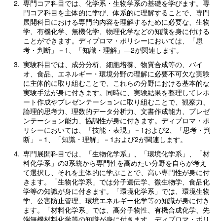
2.
専門コア科目では、化学系・生物学系の基礎を学びます。専
門コア科目を主体的に学び、体系的に理解することで、専門
展開科目における専門的内容を理解するために必要な、生物
学、有機化学、無機化学、物理化学などの知識を身に付ける
ことができます。ディプロマ・ポリシーにおいては、「思
考・判断」－1、「知識・理解」―2が関連します。
3.
実験科目では、成分分析、細胞培養、物質合成等の、バイ
オ、食品、エネルギー・環境分野の理解に必要不可欠な実験
に主体的に取り組むことで、これらの分野における基本的な
実験手法が身に付きます。同時に、実験結果を整理してレポ
ート作成やプレゼンテーションに取り組むことで、観察力、
論理的思考力、理数的データ分析力、文書作成能力、プレゼ
ンテーション能力、協調性が身に付きます。ディプロマ・ポ
リシーにおいては、「技能・表現」－1および2、「思考・判
断」－1、「知識・理解」－1および2が関連します。
4.
専門展開科目では、「生物化学系」、「環境化学系」、「材
料化学系」の3系統から専門性を高めたい分野を自らが考え
て選択し、それを主体的に学ぶことで、高い専門性が身に付
きます。「生物化学系」では分子遺伝学、微生物学、食品化
学等の知識が身に付きます。「環境化学系」では、環境生物
学、公害防止管理、環境エネルギー化学等の知識が身に付き
ます。「材料化学系」では、高分子物性、有機合成化学、先
端無機材料化学等の知識が身に付きます。ディプロマ・ポリ