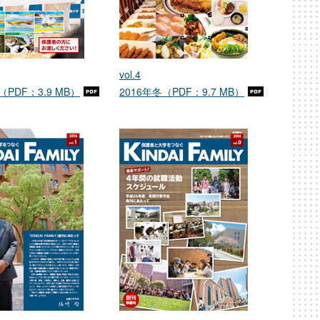
vol.4
（PDF：3.9 MB）
2016年冬（PDF：9.7 MB）