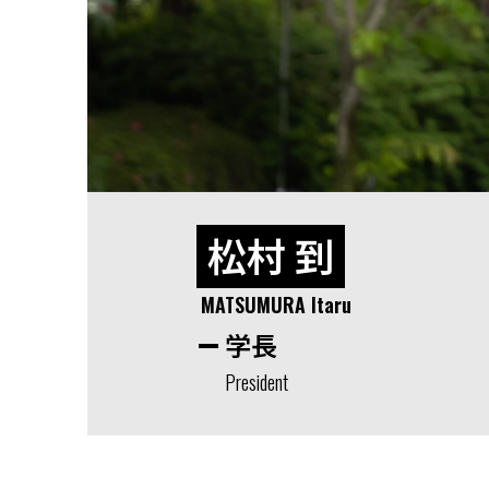
松村 到
MATSUMURA Itaru
学長
President