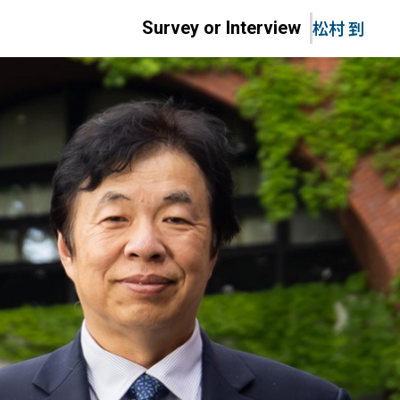
松村 到
Survey or Interview