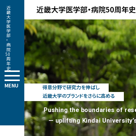
近畿大学医学部・病院50周年史
近畿大学医学部
・
病院
50
周年史
MENU
得意分野で研究力を伸ばし
近畿大学のブランドをさらに高める
Pushing the boundaries of res
— uplifting Kindai University