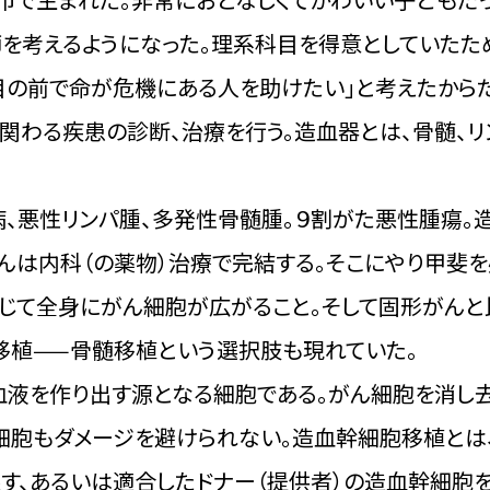
を考えるようになった。理系科目を得意としていたた
目の前で命が危機にある人を助けたい」と考えたからだ
関わる疾患の診断、治療を行う。造血器とは、骨髄、リ
病、悪性リンパ腫、多発性骨髄腫。９割がた悪性腫瘍。
んは内科（の薬物）治療で完結する。そこにやり甲斐を
じて全身にがん細胞が広がること。そして固形がん
移植——骨髄移植という選択肢も現れていた。
血液を作り出す源となる細胞である。がん細胞を消し
細胞もダメージを避けられない。造血幹細胞移植とは
す、あるいは適合したドナー（提供者）の造血幹細胞