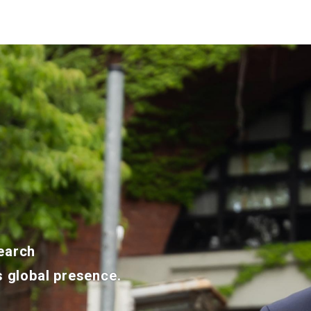
earch
’s global presence.