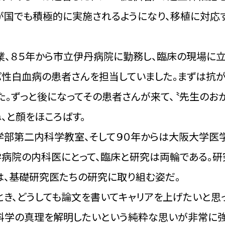
わが国でも積極的に実施されるようになり、移植に対応
、８５年から市立伊丹病院に勤務し、臨床の現場に立
パ性白血病の患者さんを担当していました。まずは抗
た。ずっと後になってその患者さんが来て、〝先生のお
、と顔をほころばす。
学部第二内科学教室、そして９０年からは大阪大学医
学病院の内科医にとって、臨床と研究は両輪である。
は、基礎研究医たちの研究に取り組む姿だ。
とき、どうしても論文を書いてキャリアを上げたいと思っ
科学の真理を解明したいという純粋な思いが非常に強