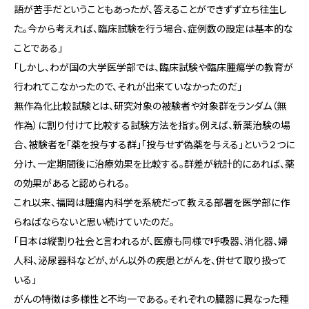
語が苦手だということもあったが、答えることができずず立ち往生し
た。今から考えれば、臨床試験を行う場合、症例数の設定は基本的な
ことである」
「しかし、わが国の大学医学部では、臨床試験や臨床腫瘍学の教育が
行われてこなかったので、それが出来ていなかったのだ」
無作為化比較試験とは、研究対象の被験者や対象群をランダム（無
作為）に割り付けて比較する試験方法を指す。例えば、新薬治験の場
合、被験者を「薬を投与する群」「投与せず偽薬を与える」という２つに
分け、一定期間後に治療効果を比較する。群差が統計的にあれば、薬
の効果があると認められる。
これ以来、福岡は腫瘍内科学を系統だって教える部署を医学部に作
らねばならないと思い続けていたのだ。
「日本は縦割り社会と言われるが、医療も同様で呼吸器、消化器、婦
人科、泌尿器科などが、がん以外の疾患とがんを、併せて取り扱って
いる」
がんの特徴は多様性と不均一である。それぞれの臓器に異なった種