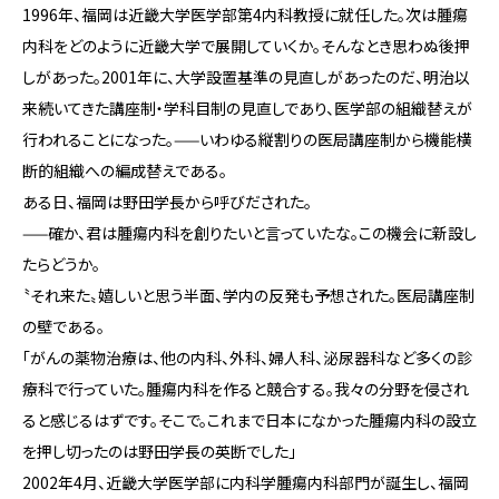
1996年、福岡は近畿大学医学部第4内科教授に就任した。次は腫瘍
内科をどのように近畿大学で展開していくか。そんなとき思わぬ後押
しがあった。2001年に、大学設置基準の見直しがあったのだ、明治以
来続いてきた講座制・学科目制の見直しであり、医学部の組織替えが
行われることになった。——いわゆる縦割りの医局講座制から機能横
断的組織への編成替えである。
ある日、福岡は野田学長から呼びだされた。
——確か、君は腫瘍内科を創りたいと言っていたな。この機会に新設し
たらどうか。
〝それ来た〟嬉しいと思う半面、学内の反発も予想された。医局講座制
の壁である。
「がんの薬物治療は、他の内科、外科、婦人科、泌尿器科など多くの診
療科で行っていた。腫瘍内科を作ると競合する。我々の分野を侵され
ると感じるはずです。そこで。これまで日本になかった腫瘍内科の設立
を押し切ったのは野田学長の英断でした」
2002年4月、近畿大学医学部に内科学腫瘍内科部門が誕生し、福岡