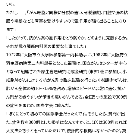
いく。
ただし——。「がん細胞と同様に分裂の速い、骨髄細胞、口腔や腸の粘
膜や毛髪なども障害を受けやすいので副作用が強く出ることになり
ます」
「したがって、抗がん薬の副作用をどう防ぐか、どのように克服するか。
それが我々腫瘍内科医の重要な仕事でした」
1972年に大阪市立大学医学部第一内科助手に、1982年に大阪府立
羽曳野病院第二内科部長となった福岡は、国立がんセンターが中心
となって組織された厚生省癌研究助成金研究（末舛）班に参加し、小
細胞肺がんに対する抗がん剤の臨床試験を行った。小細胞肺がんは、
肺がん全体の約10〜15％を占め、増殖スピードが非常に速く、抗が
ん剤が効きやすいが予後の悪いがんである。全国5つの施設で300例
の症例をまとめ、国際学会に臨んだ。
「ぼくにとって初めての国際学会だったんです。そうしたら、質問が出
た。症例数を300例とした根拠はなんですか、と。ぼくは300例あれば
大丈夫だろうと思っていただけで、統計的な根拠はなかったのだ。英