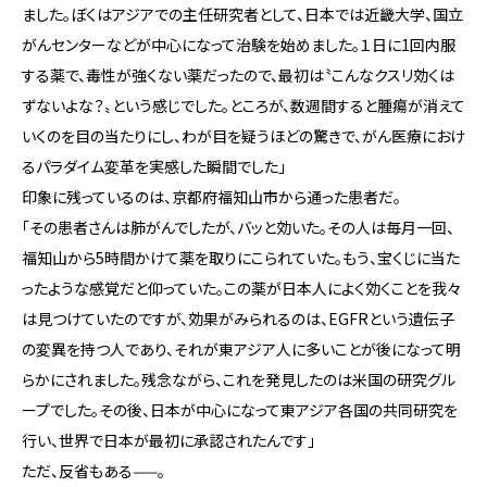
ました。ぼくはアジアでの主任研究者として、日本では近畿大学、国立
がんセンターなどが中心になって治験を始めました。１日に1回内服
する薬で、毒性が強くない薬だったので、最初は〝こんなクスリ効くは
ずないよな？〟という感じでした。ところが、数週間すると腫瘍が消えて
いくのを目の当たりにし、わが目を疑うほどの驚きで、がん医療におけ
るパラダイム変革を実感した瞬間でした」
印象に残っているのは、京都府福知山市から通った患者だ。
「その患者さんは肺がんでしたが、バッと効いた。その人は毎月一回、
福知山から5時間かけて薬を取りにこられていた。もう、宝くじに当た
ったような感覚だと仰っていた。この薬が日本人によく効くことを我々
は見つけていたのですが、効果がみられるのは、EGFRという遺伝子
の変異を持つ人であり、それが東アジア人に多いことが後になって明
らかにされました。残念ながら、これを発見したのは米国の研究グル
ープでした。その後、日本が中心になって東アジア各国の共同研究を
行い、世界で日本が最初に承認されたんです」
ただ、反省もある——。