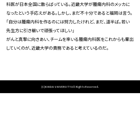
科医が日本全国に散らばっている。近畿大学が腫瘍内科のメッカに
なったという手応えがある。しかし、まだ不十分であると福岡は言う。
「自分は腫瘍内科を作るのには努力したけれど、まだ、道半ば。若い
先生方に引き継いで頑張ってほしい」
がんと真摯に向きあい、チームを率いる腫瘍内科医をこれからも輩出
していくのが、近畿大学の責務であると考えているのだ。
(C)KINDAI UNIVERSITY All Rights Reserved.