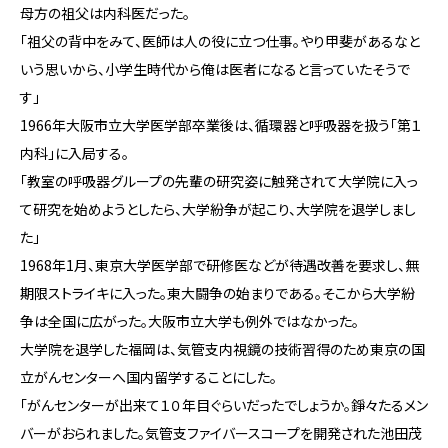
母方の祖父は内科医だった。
「祖父の背中をみて、医師は人の役に立つ仕事。やり甲斐があるなと
いう思いから、小学生時代から俺は医者になると言っていたそうで
す」
1966年大阪市立大学医学部卒業後は、循環器と呼吸器を扱う「第１
内科」に入局する。
「教室の呼吸器グループの先輩の研究姿に触発されて大学院に入っ
て研究を始めようとしたら、大学紛争が起こり、大学院を退学しまし
た」
1968年1月、東京大学医学部で研修医などが待遇改善を要求し、無
期限ストライキに入った。東大闘争の始まりである。そこから大学紛
争は全国に広がった。大阪市立大学も例外ではなかった。
大学院を退学した福岡は、気管支内視鏡の技術習得のため東京の国
立がんセンターへ国内留学することにした。
「がんセンターが出来て１０年目ぐらいだったでしょうか。錚々たるメン
バーがおられました。気管支ファイバースコープを開発された池田茂