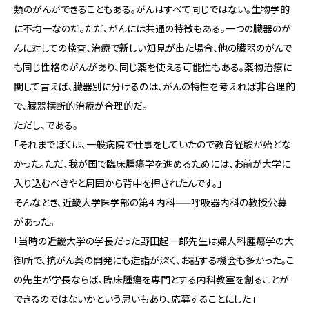
類のがんができることもある。がんはすべて同じではない。生物学的
に不均一なのだ。ただ、がんには共通の特徴もある。一つの臓器のが
んに対しての検査、治療で新しい知見が出た場合、他の臓器のがんで
も同じ性格のがんがあり、同じ薬を使える可能性もある。薬物治療に
関して言えば、臓器別に分けるのは、がんの特性を考えれば非合理的
で、臓器横断的治療が合理的だ。
ただし、である。
「それまでぼくは、一般病院で仕事をしていたので教育経験が殆どな
かった。ただ、我が国で臨床腫瘍学を進めるためには、お前が大学に
入り込むべきやと周囲から背中を押されたんです。」
そんなとき、近畿大学医学部の第４内科——呼吸器内科の教授公募
があった。
「当時の近畿大学の学長だった野田起一郎先生は婦人科腫瘍学の大
御所で、抗がん薬の開発にも造詣が深く、お話する機会も多かった。こ
の先生が学長ならば、臨床腫瘍を専門とする内科教室を創ることが
できるのではないかという思いもあり、応募することにした」