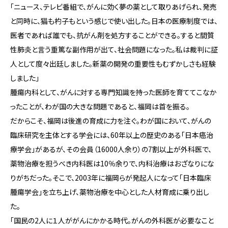
「ニュース、テレビ番組で、がんに効く夢の薬として取りあげられ、発売
と同時に、猫も杓子もという感じで使い出した。日本の医療制度では、
医者であれば誰でも、抗がん剤を処方することができる。すると間質
性肺炎と言う重篤な副作用が出て、社会問題になった。私は裁判に証
人として度々出廷しました。新薬の開発の重要性もむずかしさも経験
しました」
腫瘍内科として、がんに対する専門知識を持った医師を育ててこなか
ったことが、わが国の大きな問題であると、福岡は首を振る。
だからこそ、福岡は後進の育成に力を注ぐ。わが国において、がんの
臨床研究を主体とする学会には、60年以上の歴史のある「日本癌治
療学会」があるが、その会員（16000人余り）の7割以上が外科医で、
薬物治療を担うべき内科医は10％余りで、内科治療はおざなりにな
りがちだった。そこで、2003年に福岡らが発起人になって「日本臨床
腫瘍学会」を立ち上げ、薬物治療を中心とした人材育成に乗り出し
た。
「国民の2人に１人ががんにかかる時代。がんの外科医が必要なこと