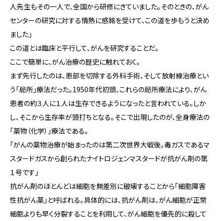
人先生もその一人で、全国から研修にきていました。そのときの、がん
センターの研究に対する情熱に感銘を受けて、この道を歩もうと決め
ました」
この道とは臨床と平行して、がんを研究することだ。
ここで簡単に、がん治療の歴史に触れておく。
まず先行したのは、患部を切除する外科手術、そして放射線治療とい
う「局所」療法だった。1950年代初頭、これらの局所療法により、がん
患者の約３人に１人は生存できるようになったと言われている。しか
し、そこから生存率が頭打ちとなる。そこで出現したのが、全身療法の
「薬物（化学）」療法である。
「がんの薬物治療が始まったのは第二次世界大戦後。毒ガスであるマ
スタードガスから創られたナイトロジェンマスタードが抗がん剤の第
１号です」
抗がん剤のほとんどは細胞を無差別に破壊することから「細胞障害
性抗がん薬」と呼ばれる。具体的には、抗がん剤は、がん細胞が正常
細胞よりも早く分裂することを利用して、がん細胞を優先的に殺して