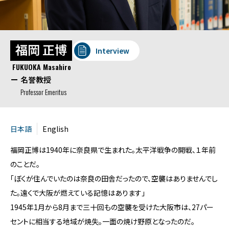
福岡 正博
Interview
FUKUOKA Masahiro
名誉教授
Professor Emeritus
日本語
English
福岡正博は1940年に奈良県で生まれた。太平洋戦争の開戦、１年前
のことだ。
「ぼくが住んでいたのは奈良の田舎だったので、空襲はありませんでし
た。遠くで大阪が燃えている記憶はあります」
1945年1月から8月まで三十回もの空襲を受けた大阪市は、27パー
セントに相当する地域が焼失。一面の焼け野原となったのだ。