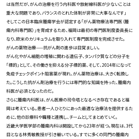
は当然だが、がんの治療を行う内科医や放射線科医が少ないことは
重大な問題であり、バランスのとれた体制が非常に大事なんです」
そしてこの日本臨床腫瘍学会が認定する「がん薬物療法専門医（腫
瘍内科専門医）」を育成するため、福岡は最初の専門医制度委員長に
なり、欧米のカリキュラムを取り入れて専門医制度を完成させた。
がんの薬物治療——抗がん剤の進歩は目覚ましい。
がん化やがん細胞の増殖に関わる遺伝子、タンパク質などの分子を
「標的」として、その働きを抑える分子標的薬、そして、2014年になって
免疫チェックポイント阻害薬が現れ、がん薬物治療は、大きく転換し
た。こうした抗がん剤治療を行うには専門的な知識を持った、腫瘍内
科医が必須となったのだ。
さらに腫瘍内科医は、がん医療の司令塔となるべき存在であると福
岡は考えている。患者一人ひとりにあった最適な治療法を提供するた
めに、他の診療科や職種と連携し、チームとしてまとめていく。
近畿大学医学部の腫瘍内科は開設してから23年が経つ。現在は、3代
目となる林秀敏教授が引き継いでいる。すでに多くの同門の腫瘍内