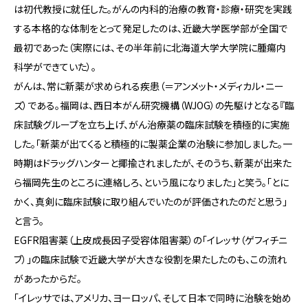
は初代教授に就任した。がんの内科的治療の教育・診療・研究を実践
する本格的な体制をとって発足したのは、近畿大学医学部が全国で
最初であった（実際には、その半年前に北海道大学大学院に腫瘍内
科学ができていた）。
がんは、常に新薬が求められる疾患（＝アンメット・メディカル・ニー
ズ）である。福岡は、西日本がん研究機構（WJOG）の先駆けとなる『臨
床試験グループを立ち上げ、がん治療薬の臨床試験を積極的に実施
した。「新薬が出てくると積極的に製薬企業の治験に参加しました。一
時期はドラッグハンターと揶揄されましたが、そのうち、新薬が出来た
ら福岡先生のところに連絡しろ、という風になりました」と笑う。「とに
かく、真剣に臨床試験に取り組んでいたのが評価されたのだと思う」
と言う。
EGFR阻害薬（上皮成長因子受容体阻害薬）の「イレッサ（ゲフィチニ
ブ）」の臨床試験で近畿大学が大きな役割を果たしたのも、この流れ
があったからだ。
「イレッサでは、アメリカ、ヨーロッパ、そして日本で同時に治験を始め