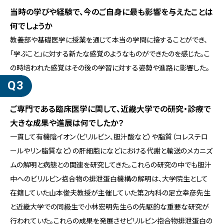
当時の学びや経験で、今のご自身に最も影響を与えたことは
何でしょうか
教養部や基礎医学に授業を通じて本当の学問に接することができ、
「学ぶこと」に対する新たな感覚のようなものができたのを感じた。こ
の時培われた感覚はその後の学習に対する姿勢や進路に影響した。
ご専門である臨床医学に関して、近畿大学での研究・診療で
大きな成果や進展は何でしたか？
一貫して有機陰イオン（ビリルビン、胆汁酸など）や脂質（コレステロ
ールやリン脂質など）の肝細胞になどにおける代謝と輸送のメカニズ
ムの解明と病態との関連を研究してきた。これらの研究の中でも胆汁
中へのビリルビン抱合物の排泄蛋白機構の解明は、大学院生として
在籍していた山本俊夫教授が主催していた第2内科の足立幸彦先生
と近畿大学での同級生で小林宏明先生らの先駆的な重要な研究が
行われていた。これらの成果を発展させビリルビン抱合物排泄蛋白の