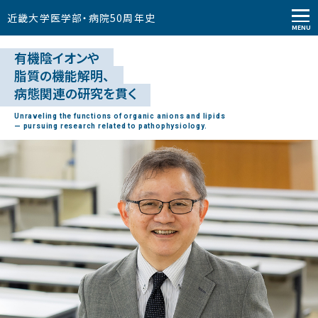
近畿大学医学部
・
病院
50
周年史
MENU
有機陰イオンや
脂質の機能解明、
病態関連の研究を貫く
Unraveling the functions of organic anions and lipids
— pursuing research related to pathophysiology.