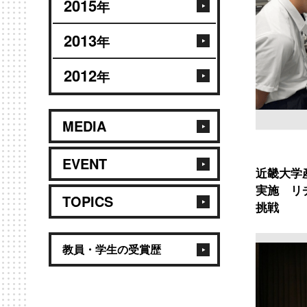
2015
年
2013
年
2012
年
MEDIA
EVENT
近畿大学
実施 リ
TOPICS
挑戦
教員・学生の受賞歴