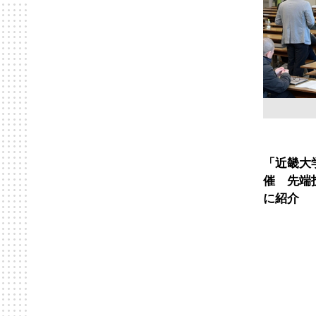
「近畿大
催 先端
に紹介