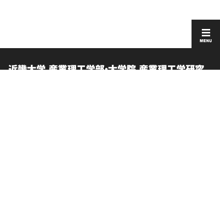
近畿大学 産業理工学部・大学院 産業理工学研究
科