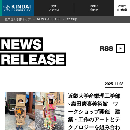
交通
お問い
在学生
アクセス
合わせ
向け情報
産業理工学部トップ
NEWS RELEASE
2025年
2025.11.28
近畿大学産業理工学部
×織田廣喜美術館 ワ
ークショップ開催 建
築・工作のアートとテ
クノロジーを組み合わ