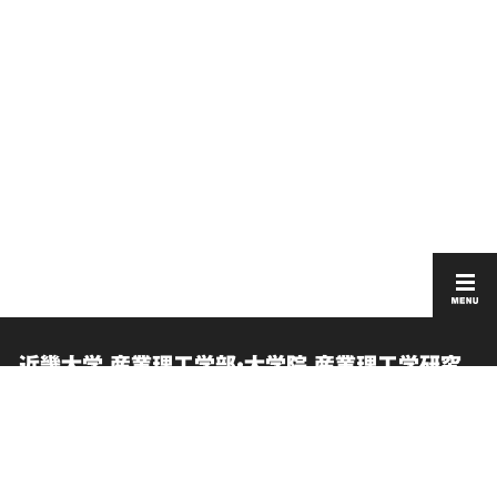
近畿大学 産業理工学部・大学院 産業理工学研究
科