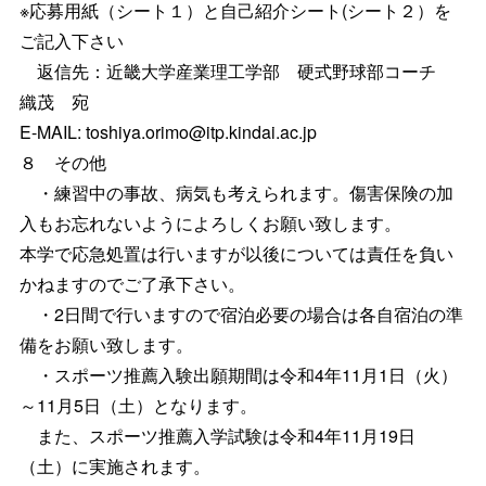
※応募用紙（シート１）と自己紹介シート(シート２）を
ご記入下さい
返信先：近畿大学産業理工学部 硬式野球部コーチ
織茂 宛
E-MAIL: toshiya.orimo@itp.kindai.ac.jp
８ その他
・練習中の事故、病気も考えられます。傷害保険の加
入もお忘れないようによろしくお願い致します。
本学で応急処置は行いますが以後については責任を負い
かねますのでご了承下さい。
・2日間で行いますので宿泊必要の場合は各自宿泊の準
備をお願い致します。
・スポーツ推薦入験出願期間は令和4年11月1日（火）
～11月5日（土）となります。
また、スポーツ推薦入学試験は令和4年11月19日
（土）に実施されます。