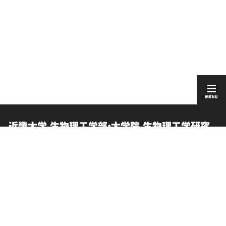
近畿大学 生物理工学部・大学院 生物理工学研究
科