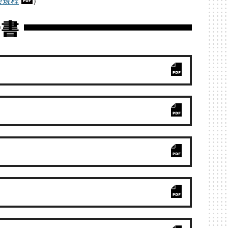
会規程
）
告書