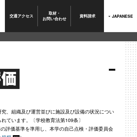
取材・
交通
アクセス
資料
請求
JAPANESE
お問い
合わせ
評価
研究、組織及び運営並びに施設及び設備の状況につい
れています。〔学校教育法第109条〕
価の評価基準を準用し、本学の自己点検・評価委員会