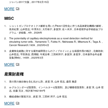
ジャパン2017大阪 , 2017年2月15日
MORE
MISC
ショットガンプロテオミクス解析を用いたPiezo1活性化に伴う水晶体硬化機構の解析 ,
長井紀章; 山本哲志; 中澤洋介; 大竹裕子; 多賀淳; 佐々木洋 , 日本老視学会学術総会プロ
グラム・抄録集 , 4th , 2026年
The potentiality of capillary electrophoresis as a novel detection method for
circulating tumor cells , Yamamoto T.; Fukita H.; Nishizawa R.; Mitamura K.; Taga A. ,
Cancer Research:1939 , 2025年4月
皮膚角化細胞に対する紫外線障害からのフィブロインによる保護作用の検討 , 北條初奈;
山本哲志; 平田美信; 西博顯; 牛尾吉孝; 三田村邦子; 多賀淳; 多賀淳 , 日本薬学会年会要
旨集(Web) , 145th , 2025年3月
MORE
産業財産権
茶の実の抽出物を含む抗がん剤 , 多賀 淳, 山本 哲志, 森田 雅彦
α-グルコシダーゼ阻害剤、インベルターゼ阻害剤、及び糖吸収阻害剤 , 多賀 淳, 山本 哲
志, 佐藤 完太 , 特許第7462184号
糖組成物の製造方法 , 多賀 淳, 三田村 邦子, 山本 哲志
MORE