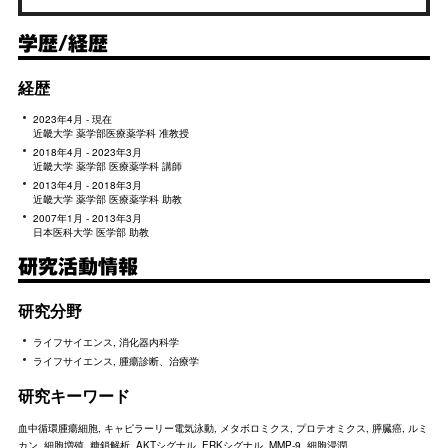
学歴/経歴
経歴
2023年4月 - 現在
近畿大学 薬学部医療薬学科 准教授
2018年4月 - 2023年3月
近畿大学 薬学部 医療薬学科 講師
2013年4月 - 2018年3月
近畿大学 薬学部 医療薬学科 助教
2007年1月 - 2013年3月
日本医科大学 医学部 助教
研究活動情報
研究分野
ライフサイエンス, 消化器内科学
ライフサイエンス, 腫瘍診断、治療学
研究キーワード
血中循環腫瘍細胞, キャピラーリー電気泳動, メタボロミクス, プロテオミクス, 膵臓癌, ルミ
カン, 細胞増殖, 糖鎖解析, AKTシグナル, ERKシグナル, MMP-9, 細胞浸潤