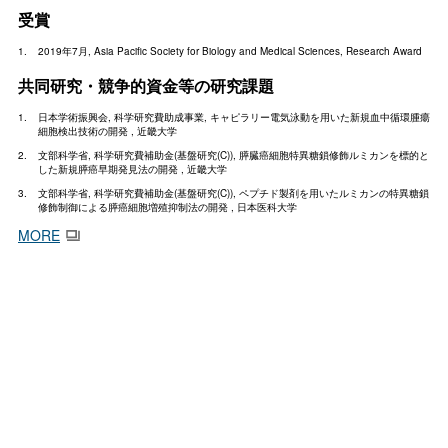
受賞
2019年7月, Asia Pacific Society for Biology and Medical Sciences, Research Award
共同研究・競争的資金等の研究課題
日本学術振興会, 科学研究費助成事業, キャピラリー電気泳動を用いた新規血中循環腫瘍
細胞検出技術の開発 , 近畿大学
文部科学省, 科学研究費補助金(基盤研究(C)), 膵臓癌細胞特異糖鎖修飾ルミカンを標的と
した新規膵癌早期発見法の開発 , 近畿大学
文部科学省, 科学研究費補助金(基盤研究(C)), ペプチド製剤を用いたルミカンの特異糖鎖
修飾制御による膵癌細胞増殖抑制法の開発 , 日本医科大学
MORE