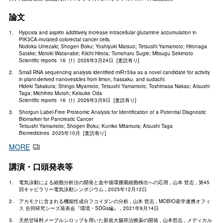
論文
Hypoxia and aspirin additively increase intracellular glutamine accumulation in
PIK3CA-mutated colorectal cancer cells.
Nodoka Umezaki; Shogen Boku; Yoshiyuki Matsuo; Tetsushi Yamamoto; Hironaga
Satake; Motoki Watanabe; Kiichi Hirota; Tomoharu Sugie; Mitsugu Sekimoto
Scientific reports 16 (1) 2026年3月24日 [査読有り]
Small RNA sequencing analysis identified miR159a as a novel candidate for activity
in plant-derived nanovesicles from limon, hassaku, and sudachi.
Hideki Takakura; Shingo Miyamoto; Tetsushi Yamamoto; Toshimasa Nakao; Atsushi
Taga; Michihiro Mutoh; Keisuke Oda
Scientific reports 16 (1) 2026年3月9日 [査読有り]
Shotgun Label-Free Proteomic Analysis for Identification of a Potential Diagnostic
Biomarker for Pancreatic Cancer
Tetsushi Yamamoto; Shogen Boku; Kuniko Mitamura; Atsushi Taga
Biomedicines 2025年10月 [査読有り]
MORE
講演・口頭発表等
電気泳動による細胞分析法の開発と血中循環腫瘍細胞検出への応用 , 山本 哲志 , 第45
回キャピラリー電気泳動シンポジウム , 2025年12月12日
アカモクに含まれる機能性成分フコイダンの分析 , 山本 哲志 , MOBIO産学連携オフィ
ス 合同研究シーズ発表会『環境・SDGs編』 , 2021年9月14日
天然甘味料メープルシロップを用いた新規大腸癌治療薬の開発 , 山本哲志 , メディカル