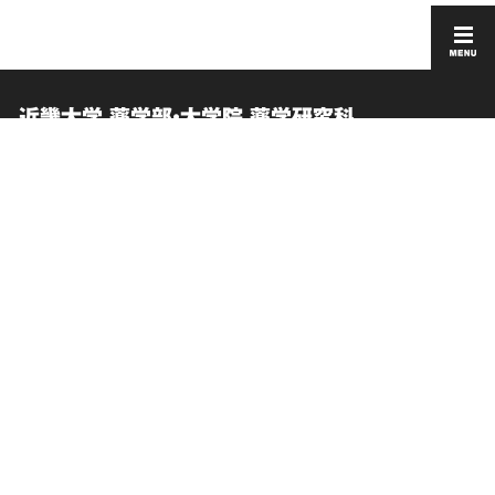
近畿大学 薬学部・大学院 薬学研究科
お問い合わせ
このサイトについて
交通アクセス
個人情報の取り扱い
卒業生向けサービス
サイトマップ