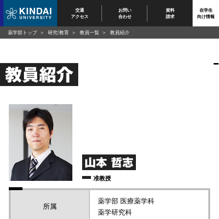
交通
お問い
資料
在学生
アクセス
合わせ
請求
向け情報
薬学部トップ
研究/教育
教員一覧
教員紹介
教員紹介
山本 哲志
准教授
薬学部 医療薬学科
所属
薬学研究科