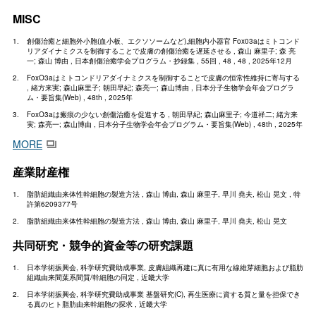
MISC
創傷治癒と細胞外小胞(血小板、エクソソームなど),細胞内小器官 Fox03aはミトコンド
リアダイナミクスを制御することで皮膚の創傷治癒を遅延させる , 森山 麻里子; 森 亮
一; 森山 博由 , 日本創傷治癒学会プログラム・抄録集 , 55回 , 48 , 48 , 2025年12月
FoxO3aはミトコンドリアダイナミクスを制御することで皮膚の恒常性維持に寄与する
, 緒方来実; 森山麻里子; 朝田早紀; 森亮一; 森山博由 , 日本分子生物学会年会プログラ
ム・要旨集(Web) , 48th , 2025年
FoxO3aは瘢痕の少ない創傷治癒を促進する , 朝田早紀; 森山麻里子; 今道祥二; 緒方来
実; 森亮一; 森山博由 , 日本分子生物学会年会プログラム・要旨集(Web) , 48th , 2025年
MORE
産業財産権
脂肪組織由来体性幹細胞の製造方法 , 森山 博由, 森山 麻里子, 早川 堯夫, 松山 晃文 , 特
許第6209377号
脂肪組織由来体性幹細胞の製造方法 , 森山 博由, 森山 麻里子, 早川 堯夫, 松山 晃文
共同研究・競争的資金等の研究課題
日本学術振興会, 科学研究費助成事業, 皮膚組織再建に真に有用な線維芽細胞および脂肪
組織由来間葉系間質/幹細胞の同定 , 近畿大学
日本学術振興会, 科学研究費助成事業 基盤研究(C), 再生医療に資する質と量を担保でき
る真のヒト脂肪由来幹細胞の探求 , 近畿大学