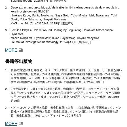
Scientific reports 2026年4月1日 [査読有り]
Sage extract and ascorbic acid derivative inhibit melanogenesis via downregulating
keratinocyte-derived GM-CSF.
Hirokazu Kubo; Mariko Moriyama; Saya Goto; Yuko Miyake; Maki Nakamura; Yuki
Ozeki; Yukio Nakamura; Hiroyuki Moriyama
PloS one 20 (6) e0325242 2025年 [査読有り]
FoxO3a Plays a Role in Wound Healing by Regulating Fibroblast Mitochondrial
Dynamics
Mariko Moriyama; Ryoichi Mori; Takao Hayakawa; Hiroyuki Moriyama
Journal of Investigative Dermatology 2024年11月 [査読有り]
MORE
書籍等出版物
皮膚の測定評価と可視化、イメージング技術 , 第９章 細胞、人工皮膚、ヒト皮膚を用い
た安全性評価、有効成分の浸透度評価, 2節脂肪由来幹細胞の化粧品評価への活用技術 ,
第９章 細胞、人工皮膚、ヒト皮膚を用いた安全性評価、有効成分の浸透度評価, 2節脂
肪由来幹細胞の化粧品評価への活用技術 , 技術情報協会 , 2025年6月30日
3次元培養ヒト皮膚モデルの評価と応用 , 森山博由; 内野 正 , コラーゲンビトリゲル薄
膜を用いた3次元培養ヒト皮膚モデルの美白研究への応用 , コラーゲンビトリゲル薄膜
を用いた3次元培養ヒト皮膚モデルの美白研究への応用 , シーエムシー出版 , 2025年5
月30日
バイオロジクスの開発と品質・安全性確保（上巻） , 森山博由; 他; 早川堯夫 , タンパク
質性バイオ医薬品の開発と品質・安全性確保 , タンパク質性バイオ医薬品の開発と品
質・安全性確保 , （株）エル・アイ・シー , 2018年9月
MORE