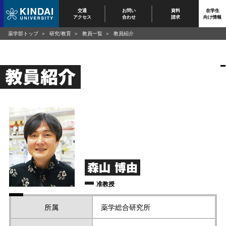
交通
お問い
資料
在学生
アクセス
合わせ
請求
向け情報
薬学部トップ
研究/教育
教員一覧
教員紹介
教員紹介
森山 博由
准教授
所属
薬学総合研究所