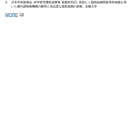
日本学術振興会, 科学研究費助成事業 基盤研究(C), 新規ヒト脂肪組織間葉系幹細胞を用
いた糖代謝制御機構の解明と高品質な脂肪細胞の創製 , 近畿大学
MORE