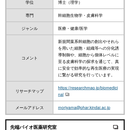
学位
博士（理学）
専門
幹細胞生物学・皮膚科学
ジャンル
医療・健康/医学
新規間葉系幹細胞の創出やそれら
を用いた細胞・組織等への分化誘
導制御や、細胞から個体レベルに
コメント
至る皮膚科学の探求を通じて、真
に安全で効率的な再生医療の実現
に繋がる研究を行っています。
https://researchmap.jp/biomedici
リサーチマップ
nal
メールアドレス
moriyama@phar.kindai.ac.jp
先端バイオ医薬研究室