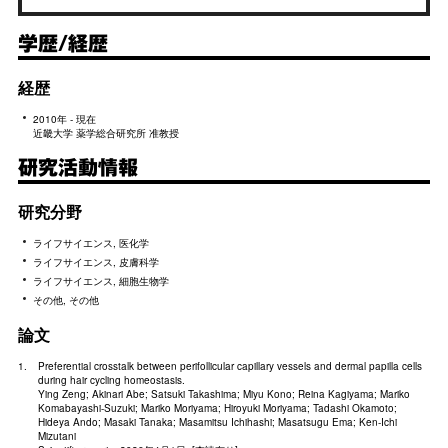
学歴/経歴
経歴
2010年 - 現在
近畿大学 薬学総合研究所 准教授
研究活動情報
研究分野
ライフサイエンス, 医化学
ライフサイエンス, 皮膚科学
ライフサイエンス, 細胞生物学
その他, その他
論文
Preferential crosstalk between perifollicular capillary vessels and dermal papilla cells
during hair cycling homeostasis.
Ying Zeng; Akinari Abe; Satsuki Takashima; Miyu Kono; Reina Kagiyama; Mariko
Komabayashi-Suzuki; Mariko Moriyama; Hiroyuki Moriyama; Tadashi Okamoto;
Hideya Ando; Masaki Tanaka; Masamitsu Ichihashi; Masatsugu Ema; Ken-Ichi
Mizutani