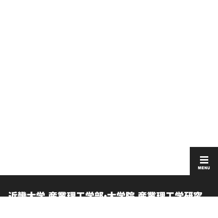
近畿大学 産業理工学部・大学院 産業理工学研究
科