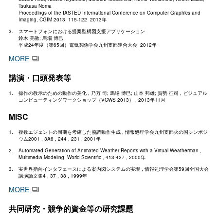
Tsukasa Noma
Proceedings of the IASTED International Conference on Computer Graphics and
Imaging, CGIM 2013 115-122 2013年
スマートフォンにおける提案型構図支援アプリケーション
鈴木 亮教; 馬場 博巳
平成24年度（第65回）電気関係学会九州支部連合大会 2012年
MORE
講演・口頭発表等
操作の教示のための動作の美化 , 乃万 司; 馬場 博巳; 山本 邦雄; 賀勢 征司 , ビジュアル
コンピューティングワークショップ（VCWS 2013） , 2013年11月
MISC
複数エジェントの周期を考慮した協調動作生成 , 情報処理学会九州支部火の国シンポジ
ウム2001 , 3A6 , 244 , 231 , 2001年
Automated Generation of Animated Weather Reports with a Virtual Weatherman ,
Multimedia Modeling, World Scientific , 413-427 , 2000年
実世界指向インタフェースによる案内図システムの実現 , 情報処理学会第59回全国大会
講演論文集4 , 37 , 38 , 1999年
MORE
共同研究・競争的資金等の研究課題