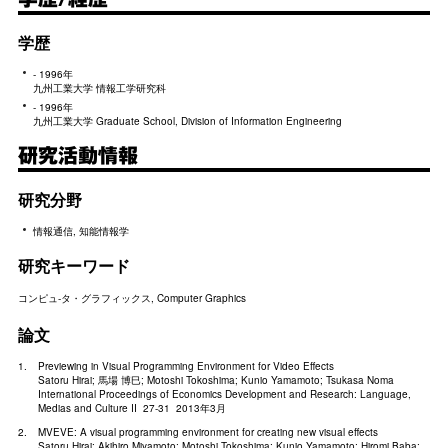
学歴
- 1996年
九州工業大学 情報工学研究科
- 1996年
九州工業大学 Graduate School, Division of Information Engineering
研究活動情報
研究分野
情報通信, 知能情報学
研究キーワード
コンピュ-タ・グラフィックス, Computer Graphics
論文
Previewing in Visual Programming Environment for Video Effects
Satoru Hirai; 馬場 博巳; Motoshi Tokoshima; Kunio Yamamoto; Tsukasa Noma
International Proceedings of Economics Development and Research: Language,
Medias and Culture II 27-31 2013年3月
MVEVE: A visual programming environment for creating new visual effects
Satoru Hirai; Akihiro Miyamoto; Motoshi Tokoshima; Kunio Yamamoto; Hiromi Baba;