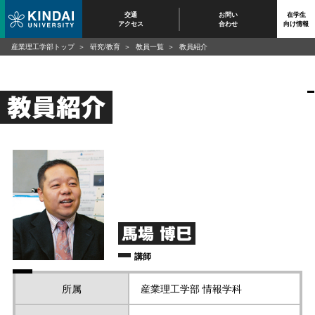
交通
お問い
在学生
アクセス
合わせ
向け情報
産業理工学部トップ
研究/教育
教員一覧
教員紹介
教員紹介
馬場 博巳
講師
所属
産業理工学部 情報学科