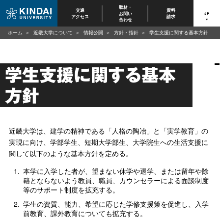
取材・
交通
資料
お問い
JP
アクセス
請求
合わせ
ホーム
近畿大学について
情報公開
方針・指針
学生支援に関する基本方針
学生支援に関する基本
方針
近畿大学は、建学の精神である「人格の陶冶」と「実学教育」の
実現に向け、学部学生、短期大学部生、大学院生への生活支援に
関して以下のような基本方針を定める。
1.
本学に入学した者が、望まない休学や退学、または留年や除
籍とならないよう教員、職員、カウンセラーによる面談制度
等のサポート制度を拡充する。
2.
学生の資質、能力、希望に応じた学修支援策を促進し、入学
前教育、課外教育についても拡充する。