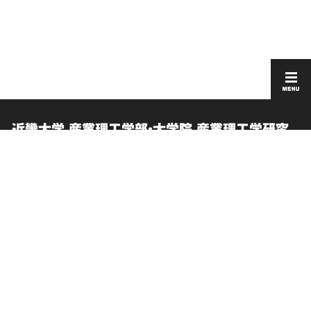
近畿大学 産業理工学部・大学院 産業理工学研究
科