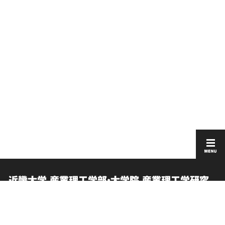
近畿大学 産業理工学部・大学院 産業理工学研究
科