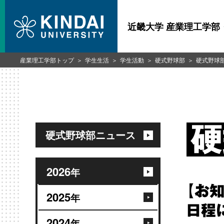
近畿大学 産業理工学部
産業理工学部トップ
学生生活
学生活動
硬式野球部
硬式野球
硬式野球部ニュース
2026
年
【お
2025
年
日程
2024
年