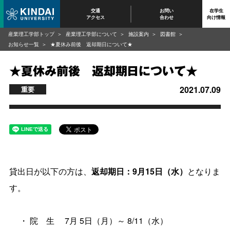
交通
お問い
在学生
アクセス
合わせ
向け情報
産業理工学部トップ
産業理工学部について
施設案内
図書館
お知らせ一覧
★夏休み前後 返却期日について★
★夏休み前後 返却期日について★
2021.07.09
重要
貸出日が以下の方は、
返却期日：9月15日（水）
となりま
す。
・ 院 生 7月 5日（月）～ 8/11（水）