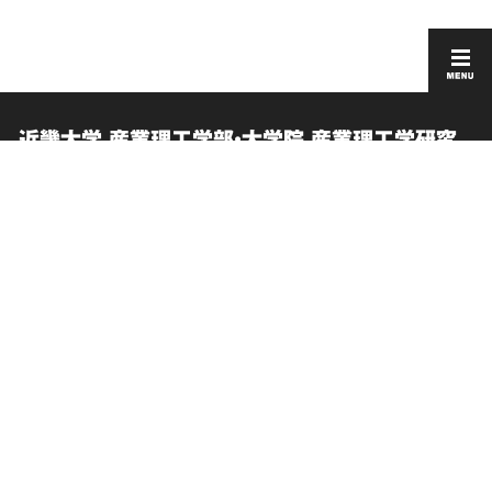
近畿大学 産業理工学部・大学院 産業理工学研究
科